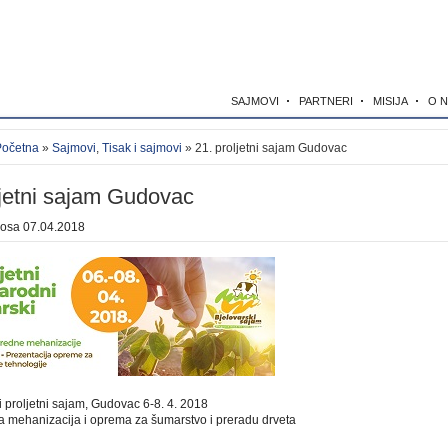
SAJMOVI
PARTNERI
MISIJA
O 
Početna
»
Sajmovi
,
Tisak i sajmovi
» 21. proljetni sajam Gudovac
ljetni sajam Gudovac
kosa
07.04.2018
i proljetni sajam, Gudovac 6-8. 4. 2018
a mehanizacija i oprema za šumarstvo i preradu drveta