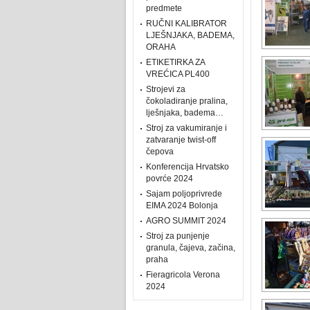
predmete
RUČNI KALIBRATOR
LJEŠNJAKA, BADEMA,
ORAHA
ETIKETIRKA ZA
VREĆICA PL400
Strojevi za
čokoladiranje pralina,
lješnjaka, badema…
Stroj za vakumiranje i
zatvaranje twist-off
čepova
Konferencija Hrvatsko
povrće 2024
Sajam poljoprivrede
EIMA 2024 Bolonja
AGRO SUMMIT 2024
Stroj za punjenje
granula, čajeva, začina,
praha
Fieragricola Verona
2024