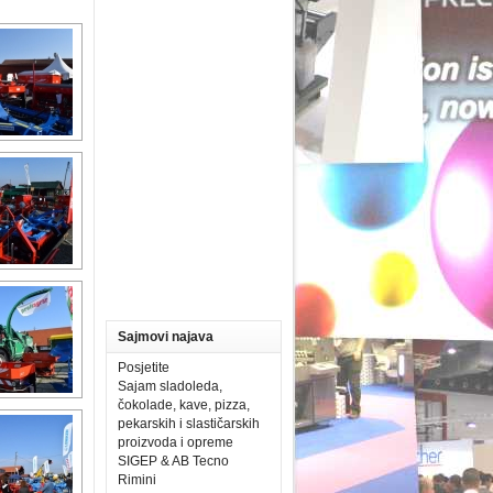
Sajmovi najava
Posjetite
Sajam sladoleda,
čokolade, kave, pizza,
pekarskih i slastičarskih
proizvoda i opreme
SIGEP & AB Tecno
Rimini