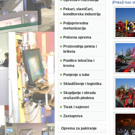
Oprema-Proizvodnja
[Prikaži kao 
Pekari, slastičari,
konditorska industrija
Poljoprivredna
mehanizacija
Polovna oprema
Proizvodnja peleta i
briketa
Punilice tekućina i
krema
Punjenje u tube
Skladištenje i logistika
Skupljanje i obrada
orašastih plodova
Tisak i sajmovi
Zastupstva
Oprema za pakiranje