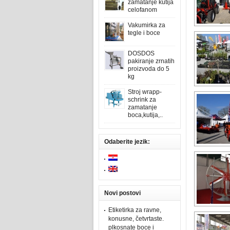
zamatanje kutija
celofanom
Vakumirka za
tegle i boce
DOSDOS
pakiranje zrnatih
proizvoda do 5
kg
Stroj wrapp-
schrink za
zamatanje
boca,kutija,..
Odaberite jezik:
Novi postovi
Etiketirka za ravne,
konusne, četvrtaste.
plkosnate boce i