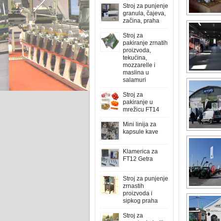
Stroj za punjenje
granula, čajeva,
začina, praha
Stroj za
pakiranje zrnatih
proizvoda,
tekućina,
mozzarelle i
maslina u
salamuri
Stroj za
pakiranje u
mrežicu FT14
Mini linija za
kapsule kave
Klamerica za
FT12 Getra
Stroj za punjenje
zrnastih
proizvoda i
sipkog praha
Stroj za