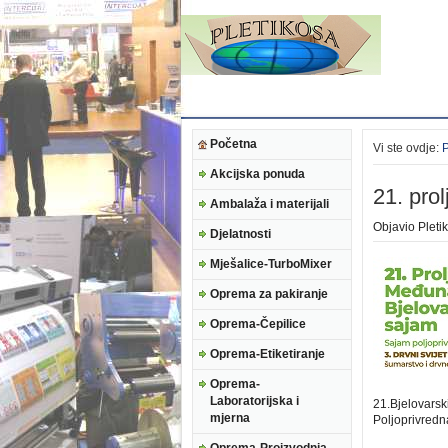
Početna
Vi ste ovdje:
Akcijska ponuda
21. pro
Ambalaža i materijali
Objavio
Pleti
Djelatnosti
Mješalice-TurboMixer
Oprema za pakiranje
Oprema-Čepilice
Oprema-Etiketiranje
Oprema-
Laboratorijska i
21.Bjelovarsk
mjerna
Poljoprivredn