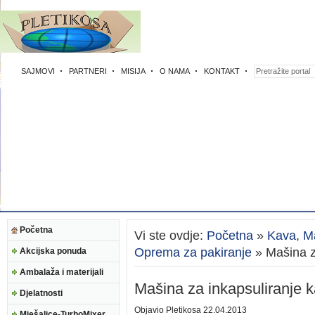
SAJMOVI
PARTNERI
MISIJA
O NAMA
KONTAKT
Početna
Vi ste ovdje:
Početna
»
Kava
,
Ma
Oprema za pakiranje
» Mašina z
Akcijska ponuda
Ambalaža i materijali
Mašina za inkapsuliranje 
Djelatnosti
Objavio
Pletikosa
22.04.2013
Mješalice-TurboMixer