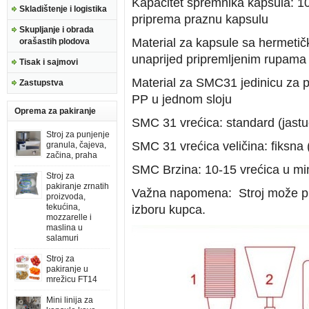
Kapacitet spremnika kapsula: 10
Skladištenje i logistika
priprema praznu kapsulu
Skupljanje i obrada
Material za kapsule sa hermeti
orašastih plodova
unaprijed pripremljenim rupama
Tisak i sajmovi
Material za SMC31 jedinicu za pa
Zastupstva
PP u jednom sloju
Oprema za pakiranje
SMC 31 vrećica: standard (jastuč
Stroj za punjenje
SMC 31 vrećica veličina: fiksna (
granula, čajeva,
začina, praha
SMC Brzina: 10-15 vrećica u min
Stroj za
pakiranje zrnatih
Važna napomena: Stroj može pro
proizvoda,
tekućina,
izboru kupca.
mozzarelle i
maslina u
salamuri
Stroj za
pakiranje u
mrežicu FT14
Mini linija za