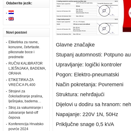
Odaberite jezik:
Novi postovi
Etiketirka za ravne,
Glavne značajke
konusne, četvrtaste.
plkosnate boce i
Stupanj automnosti: Potpuno au
predmete
RUČNI KALIBRATOR
Upravljanje: logički kontroler
LJEŠNJAKA, BADEMA,
ORAHA
Pogon: Elektro-pneumatski
ETIKETIRKA ZA
Način pokretanja: Povremeni
VREĆICA PL400
Strojevi za
Struktura: nehrđajući
čokoladiranje pralina,
lješnjaka, badema…
Dijelovi u dodiru sa hranom: neh
Stroj za vakumiranje i
zatvaranje twist-off
Napajanje: 220V 1N, 50Hz
čepova
Priključne snage 0,5 kVA
Konferencija Hrvatsko
povrće 2024