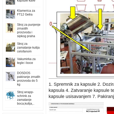
kapsule kave
Klamerica za
FT12 Getra
Stroj za punjenje
zrnastih
proizvoda i
sipkog praha
Stroj za
zamatanje kutija
celofanom
Vakumirka za
tegle i boce
DOSDOS
pakiranje zrnatih
proizvoda do 5
1. Spremnik za kapsule 2. Dozira
kg
kapsula 4. Zatvaranje kapsule t
Stroj wrapp-
kapsule usisavanjem 7. Pakiranje
schrink za
zamatanje
boca,kutija,..