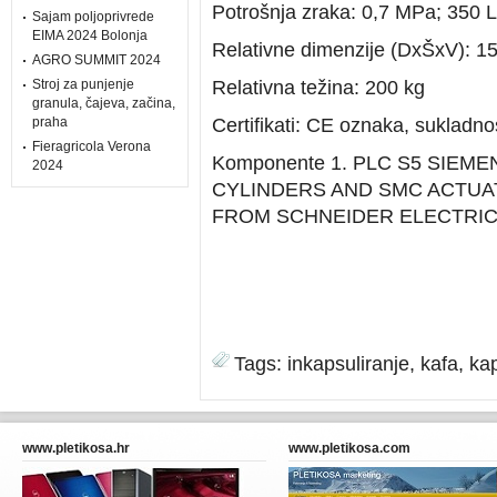
Potrošnja zraka: 0,7 MPa; 350 L 
Sajam poljoprivrede
EIMA 2024 Bolonja
Relativne dimenzije (DxŠxV):
AGRO SUMMIT 2024
Stroj za punjenje
Relativna težina: 200 kg
granula, čajeva, začina,
praha
Certifikati: CE oznaka, sukladn
Fieragricola Verona
Komponente 1. PLC S5 SIEM
2024
CYLINDERS AND SMC ACTUA
FROM SCHNEIDER ELECTRIC
Tags:
inkapsuliranje
,
kafa
,
ka
www.pletikosa.hr
www.pletikosa.com