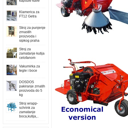
kapsule kave
Klamerica za
FT12 Getra
Stroj za punjenje
zrnastih
proizvoda i
sipkog praha
Stroj za
zamatanje kutija
celofanom
Vakumirka za
tegle i boce
DOSDOS
pakiranje zrnatih
proizvoda do 5
kg
Stroj wrapp-
schrink za
zamatanje
boca,kutija,..