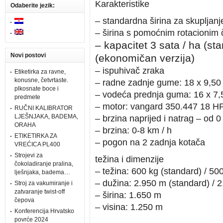
Karakteristike
Odaberite jezik:
– standardna širina za skupljanj
– širina s pomoćnim rotacionim 
– kapacitet 3 sata / ha (st
Novi postovi
(ekonomičan verzija)
– ispuhivač zraka
Etiketirka za ravne,
konusne, četvrtaste.
– radne zadnje gume: 18 x 9,50
plkosnate boce i
– vodeća prednja guma: 16 x 7,
predmete
– motor: vangard 350.447 18 H
RUČNI KALIBRATOR
LJEŠNJAKA, BADEMA,
– brzina naprijed i natrag – od 0
ORAHA
– brzina: 0-8 km / h
ETIKETIRKA ZA
– pogon na 2 zadnja kotača
VREĆICA PL400
Strojevi za
težina i dimenzije
čokoladiranje pralina,
– težina: 600 kg (standard) / 5
lješnjaka, badema…
– dužina: 2.950 m (standard) /
Stroj za vakumiranje i
zatvaranje twist-off
– širina: 1.650 m
čepova
– visina: 1.250 m
Konferencija Hrvatsko
povrće 2024