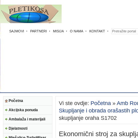
SAJMOVI
PARTNERI
MISIJA
O NAMA
KONTAKT
Početna
Vi ste ovdje:
Početna
»
Amb Rou
Skupljanje i obrada orašastih p
Akcijska ponuda
skupljanje oraha S1702
Ambalaža i materijali
Djelatnosti
Ekonomični stroj za skupl
Mješalice-TurboMixer