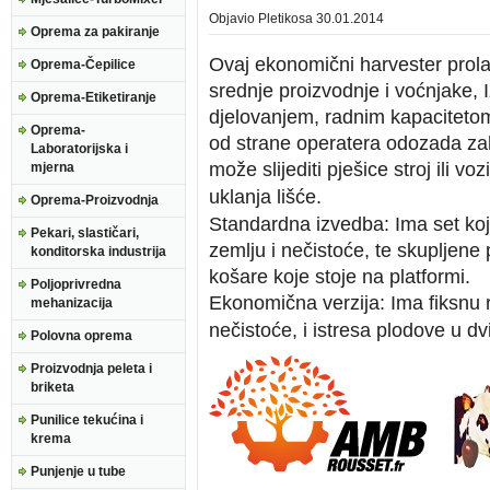
Objavio
Pletikosa
30.01.2014
Oprema za pakiranje
Ovaj ekonomični harvester prolaz
Oprema-Čepilice
srednje proizvodnje i voćnjake,
Oprema-Etiketiranje
djelovanjem, radnim kapacitetom
Oprema-
od strane operatera odozada zah
Laboratorijska i
može slijediti pješice stroj ili voz
mjerna
uklanja lišće.
Oprema-Proizvodnja
Standardna izvedba: Ima set koji
Pekari, slastičari,
zemlju i nečistoće, te skupljene 
konditorska industrija
košare koje stoje na platformi.
Poljoprivredna
Ekonomična verzija: Ima fiksnu r
mehanizacija
nečistoće, i istresa plodove u dvi
Polovna oprema
Proizvodnja peleta i
briketa
Punilice tekućina i
krema
Punjenje u tube