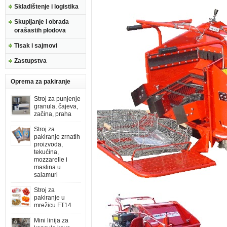
Skladištenje i logistika
Skupljanje i obrada
orašastih plodova
Tisak i sajmovi
Zastupstva
Oprema za pakiranje
Stroj za punjenje
granula, čajeva,
začina, praha
Stroj za
pakiranje zrnatih
proizvoda,
tekućina,
mozzarelle i
maslina u
salamuri
Stroj za
pakiranje u
mrežicu FT14
Mini linija za