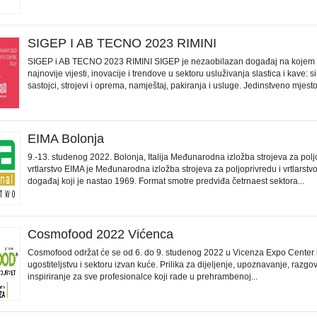
SIGEP I AB TECNO 2023 RIMINI
SIGEP i AB TECNO 2023 RIMINI SIGEP je nezaobilazan događaj na kojem m
najnovije vijesti, inovacije i trendove u sektoru usluživanja slastica i kave: si
sastojci, strojevi i oprema, namještaj, pakiranja i usluge. Jedinstveno mjesto.
EIMA Bolonja
9.-13. studenog 2022. Bolonja, Italija Međunarodna izložba strojeva za polj
vrtlarstvo EIMA je Međunarodna izložba strojeva za poljoprivredu i vrtlarstv
događaj koji je nastao 1969. Format smotre predviđa četrnaest sektora...
Cosmofood 2022 Vićenca
Cosmofood održat će se od 6. do 9. studenog 2022 u Vicenza Expo Center 
ugostiteljstvu i sektoru izvan kuće. Prilika za dijeljenje, upoznavanje, razgov
inspiriranje za sve profesionalce koji rade u prehrambenoj...