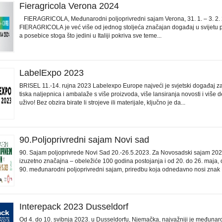
Fieragricola Verona 2024
FIERAGRICOLA, Međunarodni poljoprivredni sajam Verona, 31. 1. – 3. 2.
FIERAGRICOLA je već više od jednog stoljeća značajan događaj u svijetu p
a posebice stoga što jedini u Italiji pokriva sve teme...
LabelExpo 2023
BRISEL 11.-14. rujna 2023 Labelexpo Europe najveći je svjetski događaj za 
tiska naljepnica i ambalaže s više proizvoda, više lansiranja novosti i više 
uživo! Bez obzira birate li strojeve ili materijale, ključno je da...
90.Poljoprivredni sajam Novi sad
90. Sajam poljoprivrede Novi Sad 20.-26.5.2023. Za Novosadski sajam 202
izuzetno značajna – obeležiće 100 godina postojanja i od 20. do 26. maja, 
90. međunarodni poljoprivredni sajam, priredbu koja odnedavno nosi znak N
Interepack 2023 Dusseldorf
Od 4. do 10. svibnja 2023. u Dusseldorfu, Njemačka, najvažniji je međuna