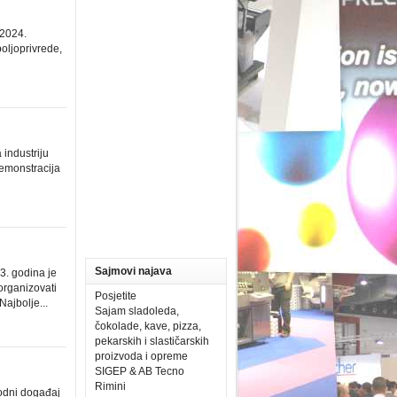
 2024.
oljoprivrede,
industriju
demonstracija
Sajmovi najava
3. godina je
organizovati
Posjetite
ajbolje...
Sajam sladoleda,
čokolade, kave, pizza,
pekarskih i slastičarskih
proizvoda i opreme
SIGEP & AB Tecno
Rimini
rodni događaj