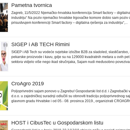
Pametna tvornica
Zagreb, 11/5/2022 Njemačko-hrvatska konferencija Smart factory – digitalna
industriju“ Na poziv njemačko hrvatske trgovačke komore dobio sam poziv 
prisustvujem konferenciji Smart factory – digitalna rješenja za industriju“,...
SIGEP i AB TECH Rimini
SIGEP i AB Tech su vodeće svjetske izložbe B2B za sladoled, slastičarstvo,
pekarske proizvode i kavu, gdje su na 129000 kvadratnih metara u ovih pet
sektora vidjelo više nego ikad stručnjaka, Sajam nudi međusobno povezivan
CroAgro 2019
Poljoprivredni sajam ponovo u Zagrebu! Gospodarski list d.d. i Zagrebački
d.o.o. u zajedničkoj suradnji odlučili su obnoviti tradiciju poljoprivrednog 
glavnom gradu Hrvatske i od 05.- 08. prosinca 2019., organizirati CROAGRO
HOST i CibusTec u Gospodarskom listu