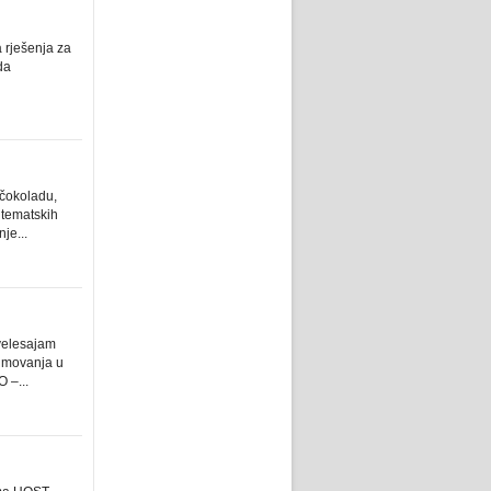
 rješenja za
da
 čokoladu,
 tematskih
je...
 velesajam
sajmovanja u
 –...