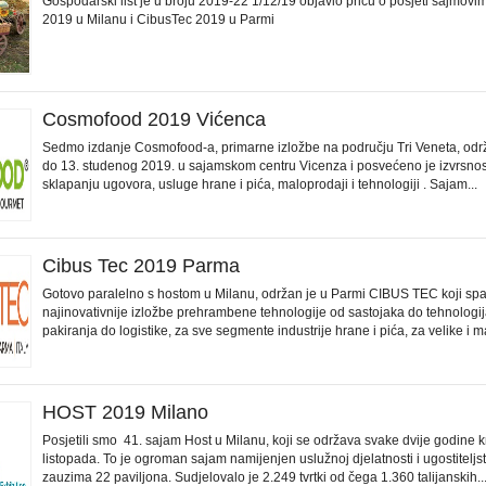
Gospodarski list je u broju 2019-22 1/12/19 objavio priču o posjeti sajmo
2019 u Milanu i CibusTec 2019 u Parmi
Cosmofood 2019 Vićenca
Sedmo izdanje Cosmofood-a, primarne izložbe na području Tri Veneta, održ
do 13. studenog 2019. u sajamskom centru Vicenza i posvećeno je izvrsnost
sklapanju ugovora, usluge hrane i pića, maloprodaji i tehnologiji . Sajam...
Cibus Tec 2019 Parma
Gotovo paralelno s hostom u Milanu, održan je u Parmi CIBUS TEC koji s
najinovativnije izložbe prehrambene tehnologije od sastojaka do tehnologi
pakiranja do logistike, za sve segmente industrije hrane i pića, za velike i ma
HOST 2019 Milano
Posjetili smo 41. sajam Host u Milanu, koji se održava svake dvije godine 
listopada. To je ogroman sajam namijenjen uslužnoj djelatnosti i ugostiteljst
zauzima 22 paviljona. Sudjelovalo je 2.249 tvrtki od čega 1.360 talijanskih..