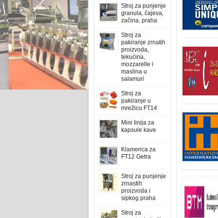
Stroj za punjenje
granula, čajeva,
začina, praha
Stroj za
pakiranje zrnatih
proizvoda,
tekućina,
mozzarelle i
maslina u
salamuri
Stroj za
pakiranje u
mrežicu FT14
Mini linija za
kapsule kave
Klamerica za
FT12 Getra
Stroj za punjenje
zrnastih
proizvoda i
sipkog praha
Stroj za