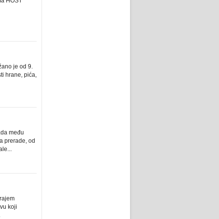
vima HOST
ano je od 9.
i hrane, pića,
pada među
ja prerade, od
le...
krajem
vu koji
.