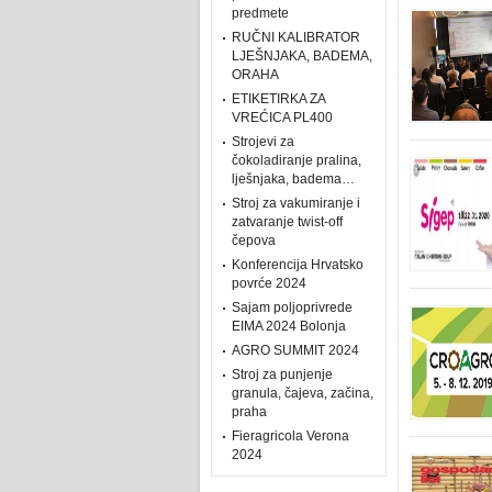
predmete
RUČNI KALIBRATOR
LJEŠNJAKA, BADEMA,
ORAHA
ETIKETIRKA ZA
VREĆICA PL400
Strojevi za
čokoladiranje pralina,
lješnjaka, badema…
Stroj za vakumiranje i
zatvaranje twist-off
čepova
Konferencija Hrvatsko
povrće 2024
Sajam poljoprivrede
EIMA 2024 Bolonja
AGRO SUMMIT 2024
Stroj za punjenje
granula, čajeva, začina,
praha
Fieragricola Verona
2024