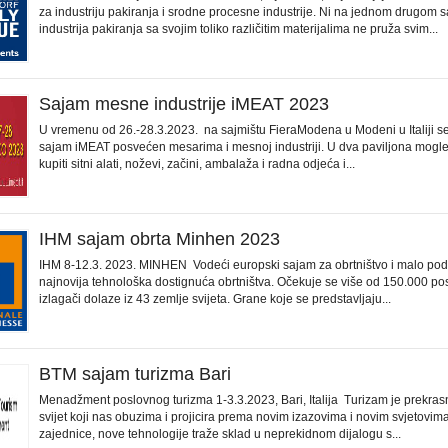
za industriju pakiranja i srodne procesne industrije. Ni na jednom drugom 
industrija pakiranja sa svojim toliko različitim materijalima ne pruža svim...
Sajam mesne industrije iMEAT 2023
U vremenu od 26.-28.3.2023. na sajmištu FieraModena u Modeni u Italiji s
sajam iMEAT posvećen mesarima i mesnoj industriji. U dva paviljona mogle s
kupiti sitni alati, noževi, začini, ambalaža i radna odjeća i...
IHM sajam obrta Minhen 2023
IHM 8-12.3. 2023. MINHEN Vodeći europski sajam za obrtništvo i malo pod
najnovija tehnološka dostignuća obrtništva. Očekuje se više od 150.000 posj
izlagači dolaze iz 43 zemlje svijeta. Grane koje se predstavljaju...
BTM sajam turizma Bari
Menadžment poslovnog turizma 1-3.3.2023, Bari, Italija Turizam je prekra
svijet koji nas obuzima i projicira prema novim izazovima i novim svjetovima.
zajednice, nove tehnologije traže sklad u neprekidnom dijalogu s...