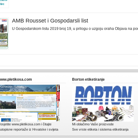
AMB Rousset i Gospodarsli list
U Gospodarskom listu 2019 broj 19, u prilogu o uzgoju oraha Objava na por
www.pletikosa.com
Borton etiketiranje
osjetite www.pletikosa.com i čitajte
Mi oblačimo Vaše proizvode
utopisne reportaže iz Hrvatske i svijeta
Sve vrste etiketa i sistema etiketiranja