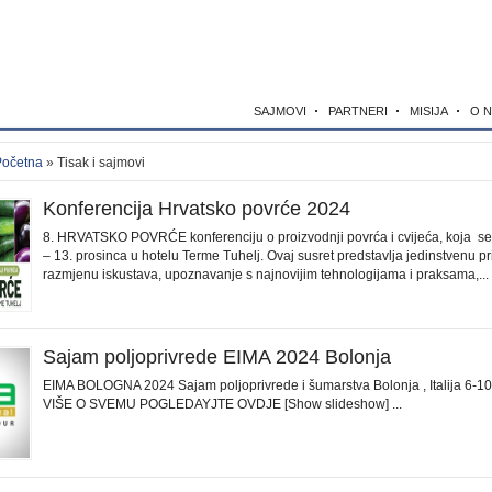
SAJMOVI
PARTNERI
MISIJA
O 
Početna
» Tisak i sajmovi
Konferencija Hrvatsko povrće 2024
8. HRVATSKO POVRĆE konferenciju o proizvodnji povrća i cvijeća, koja se
– 13. prosinca u hotelu Terme Tuhelj. Ovaj susret predstavlja jedinstvenu pri
razmjenu iskustava, upoznavanje s najnovijim tehnologijama i praksama,...
Sajam poljoprivrede EIMA 2024 Bolonja
EIMA BOLOGNA 2024 Sajam poljoprivrede i šumarstva Bolonja , Italija 6-10
VIŠE O SVEMU POGLEDAYJTE OVDJE [Show slideshow] ...