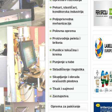
Oprema-Proizvodnja
Pekari, slastičari,
konditorska industrija
Poljoprivredna
mehanizacija
Polovna oprema
Proizvodnja peleta i
briketa
Punilice tekućina i
krema
Punjenje u tube
Skladištenje i logistika
Skupljanje i obrada
orašastih plodova
Tisak i sajmovi
Zastupstva
Oprema za pakiranje