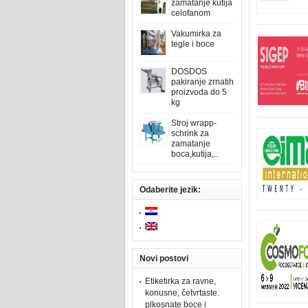
zamatanje kutija
celofanom
Vakumirka za
tegle i boce
DOSDOS
pakiranje zrnatih
proizvoda do 5
kg
Stroj wrapp-
schrink za
zamatanje
boca,kutija,..
Odaberite jezik:
Novi postovi
Etiketirka za ravne,
konusne, četvrtaste.
plkosnate boce i