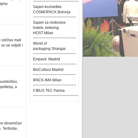
~~~~~~~~~~~~~~~~~~~~~
sajmu
Sajam kozmetike
COSMOPACK Bolonja
~~~~~~~~~~~~~~~~~~~~
Sajam za restorane,
hotele, ketering
HOST Milan
~~~~~~~~~~~~~~~~~~~~
e održao mali
World of
u se vidjeti i
packaging Shangai
~~~~~~~~~~~~~~~~~~~~
Empack Madrid
~~~~~~~~~~~~~~~~~~~~
BioCultura Madrid
~~~~~~~~~~~~~~~~~~~~
IPACK-IMA Milan
uzetništvo,
~~~~~~~~~~~~~~~~~~~~
etitelja, a
CIBUS TEC Parma
~~~~~~~~~~~~~~~~~~~~~
sno dinamičan
 Teritorije,