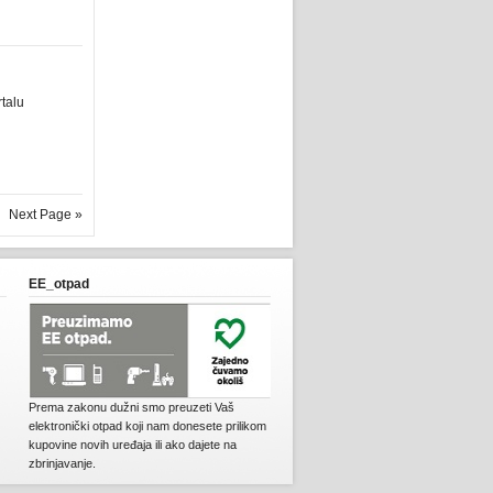
talu
Next Page »
EE_otpad
Prema zakonu dužni smo preuzeti Vaš
elektronički otpad koji nam donesete prilikom
kupovine novih uređaja ili ako dajete na
zbrinjavanje.