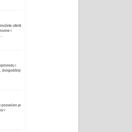
ožete otkriti
rovine i
..
oprivredu i
o, dvogodišnji
i posvećen je
or i