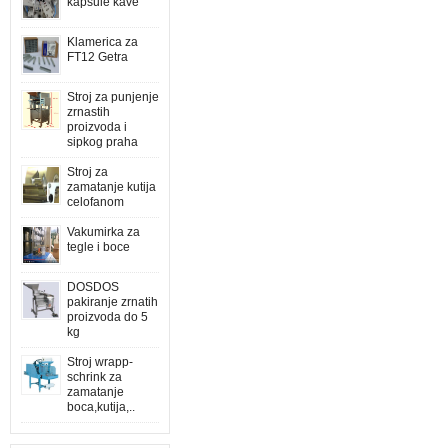
kapsule kave
Klamerica za
FT12 Getra
Stroj za punjenje
zrnastih
proizvoda i
sipkog praha
Stroj za
zamatanje kutija
celofanom
Vakumirka za
tegle i boce
DOSDOS
pakiranje zrnatih
proizvoda do 5
kg
Stroj wrapp-
schrink za
zamatanje
boca,kutija,..