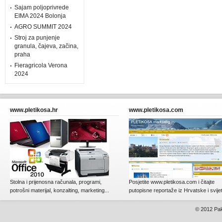
Sajam poljoprivrede
EIMA 2024 Bolonja
AGRO SUMMIT 2024
Stroj za punjenje
granula, čajeva, začina,
praha
Fieragricola Verona
2024
www.pletikosa.hr
www.pletikosa.com
Stolna i prijenosna računala, programi,
Posjetite www.pletikosa.com i čitajte
potrošni materijal, konzalting, marketing...
putopisne reportaže iz Hrvatske i svije
© 2012
Pak