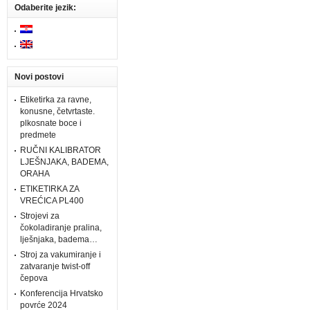
Odaberite jezik:
Novi postovi
Etiketirka za ravne,
konusne, četvrtaste.
plkosnate boce i
predmete
RUČNI KALIBRATOR
LJEŠNJAKA, BADEMA,
ORAHA
ETIKETIRKA ZA
VREĆICA PL400
Strojevi za
čokoladiranje pralina,
lješnjaka, badema…
Stroj za vakumiranje i
zatvaranje twist-off
čepova
Konferencija Hrvatsko
povrće 2024