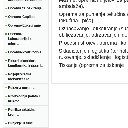
Mašine, oprema i dijelovi za p
ambalaže).
Oprema za pakiranje
Oprema za punjenje tekućina (
Oprema-Čepilice
tekućina i pića)
Oprema-Etiketiranje
Označavanje i etiketiranje (su
Oprema-
obilježavanje, održavanje i iden
Laboratorijska i
Procesni strojevi, oprema i ko
mjerna
Skladištenje i logistika (tehnolo
Oprema-Proizvodnja
rukovanje, skladištenje i logist
Pekari, slastičari,
Tiskanje (oprema za tiskanje 
konditorska industrija
Poljoprivredna
mehanizacija
Polovna oprema
Proizvodnja peleta i
briketa
Punilice tekućina i
krema
Punjenje u tube