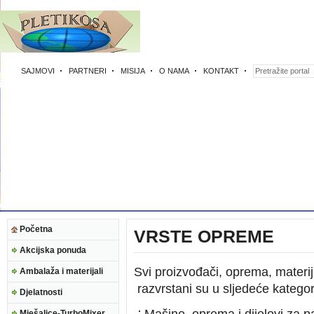
SAJMOVI
PARTNERI
MISIJA
O NAMA
KONTAKT
Početna
VRSTE OPREME
Akcijska ponuda
Svi proizvođači, oprema, materij
Ambalaža i materijali
razvrstani su u sljedeće kategor
Djelatnosti
Mješalice-TurboMixer