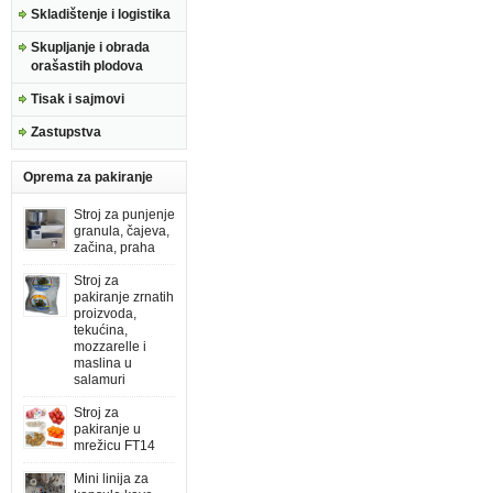
Skladištenje i logistika
Skupljanje i obrada
orašastih plodova
Tisak i sajmovi
Zastupstva
Oprema za pakiranje
Stroj za punjenje
granula, čajeva,
začina, praha
Stroj za
pakiranje zrnatih
proizvoda,
tekućina,
mozzarelle i
maslina u
salamuri
Stroj za
pakiranje u
mrežicu FT14
Mini linija za