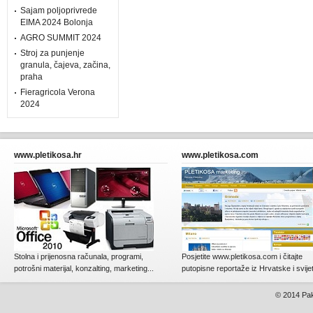
Sajam poljoprivrede
EIMA 2024 Bolonja
AGRO SUMMIT 2024
Stroj za punjenje
granula, čajeva, začina,
praha
Fieragricola Verona
2024
www.pletikosa.hr
www.pletikosa.com
Stolna i prijenosna računala, programi,
Posjetite www.pletikosa.com i čitajte
potrošni materijal, konzalting, marketing...
putopisne reportaže iz Hrvatske i svije
© 2014
Pak