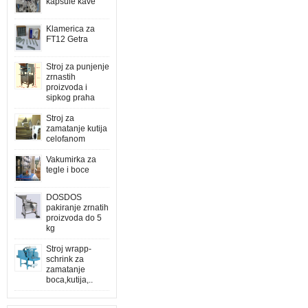
kapsule kave
Klamerica za
FT12 Getra
Stroj za punjenje
zrnastih
proizvoda i
sipkog praha
Stroj za
zamatanje kutija
celofanom
Vakumirka za
tegle i boce
DOSDOS
pakiranje zrnatih
proizvoda do 5
kg
Stroj wrapp-
schrink za
zamatanje
boca,kutija,..