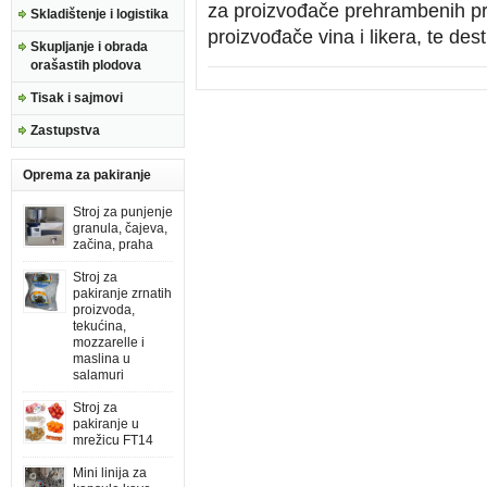
za proizvođače prehrambenih pr
Skladištenje i logistika
proizvođače vina i likera, te desti
Skupljanje i obrada
orašastih plodova
Tisak i sajmovi
Zastupstva
Oprema za pakiranje
Stroj za punjenje
granula, čajeva,
začina, praha
Stroj za
pakiranje zrnatih
proizvoda,
tekućina,
mozzarelle i
maslina u
salamuri
Stroj za
pakiranje u
mrežicu FT14
Mini linija za