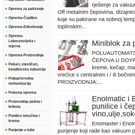
rješenje za vakuu
Oprema za pakiranje
Off metalnim čepovima, dizajni
Oprema-Čepilice
koje su pakirane na sobnoj temp
toplinskim...
Oprema-Etiketiranje
Oprema-
Laboratorijska i
Miniblok za 
mjerna
POLUAUTOMATSK
Oprema-Proizvodnja
ČEPOVA U DOYPA
Pekari, slastičari,
kreme, kečap, ma
konditorska industrija
vrećice s centralnim i / ili bočn
Poljoprivredna
PROIZVODNJA:...
mehanizacija
Polovna oprema
Enolmatic i
Proizvodnja peleta i
punilice i če
briketa
vino,ulje,so
Punilice tekućina i
krema
Enomaster i Enolm
Punjenje u tube
punjenje koji rade kao vakuum p