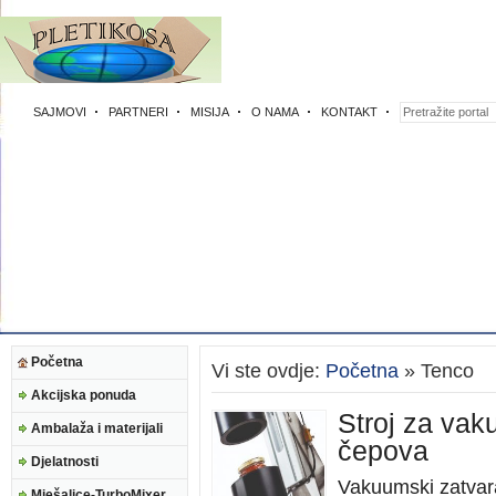
SAJMOVI
PARTNERI
MISIJA
O NAMA
KONTAKT
Početna
Vi ste ovdje:
Početna
» Tenco
Akcijska ponuda
Stroj za vaku
Ambalaža i materijali
čepova
Djelatnosti
Vakuumski zatva
Mješalice-TurboMixer