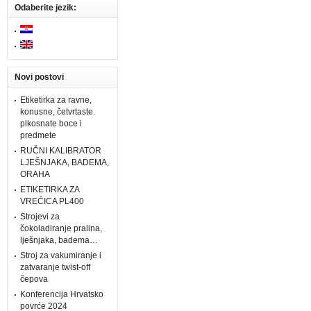
Odaberite jezik:
Novi postovi
Etiketirka za ravne,
konusne, četvrtaste.
plkosnate boce i
predmete
RUČNI KALIBRATOR
LJEŠNJAKA, BADEMA,
ORAHA
ETIKETIRKA ZA
VREĆICA PL400
Strojevi za
čokoladiranje pralina,
lješnjaka, badema…
Stroj za vakumiranje i
zatvaranje twist-off
čepova
Konferencija Hrvatsko
povrće 2024