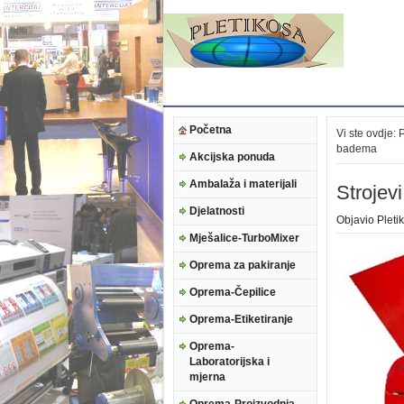
Početna
Vi ste ovdje:
badema
Akcijska ponuda
Ambalaža i materijali
Strojev
Djelatnosti
Objavio
Pleti
Mješalice-TurboMixer
Oprema za pakiranje
Oprema-Čepilice
Oprema-Etiketiranje
Oprema-
Laboratorijska i
mjerna