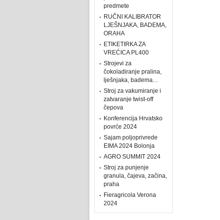
predmete
RUČNI KALIBRATOR
LJEŠNJAKA, BADEMA,
ORAHA
ETIKETIRKA ZA
VREĆICA PL400
Strojevi za
čokoladiranje pralina,
lješnjaka, badema…
Stroj za vakumiranje i
zatvaranje twist-off
čepova
Konferencija Hrvatsko
povrće 2024
Sajam poljoprivrede
EIMA 2024 Bolonja
AGRO SUMMIT 2024
Stroj za punjenje
granula, čajeva, začina,
praha
Fieragricola Verona
2024