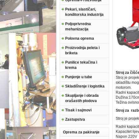
Oprema-Proizvodnja
Pekari, slastičari,
konditorska industrija
Poljoprivredna
mehanizacija
Polovna oprema
Proizvodnja peleta i
briketa
Punilice tekućina i
krema
Stroj za čiš
Punjenje u tube
Stroj je proje
skladištu mog
Skladištenje i logistika
motorom.
Radni kapacite
Skupljanje i obrada
Dužina:170c
orašastih plodova
Težina ovisno
Tisak i sajmovi
Stroj za razb
Stroj je proje
Zastupstva
Radni kapacite
Kapacitet lije
Oprema za pakiranje
Napon 220V