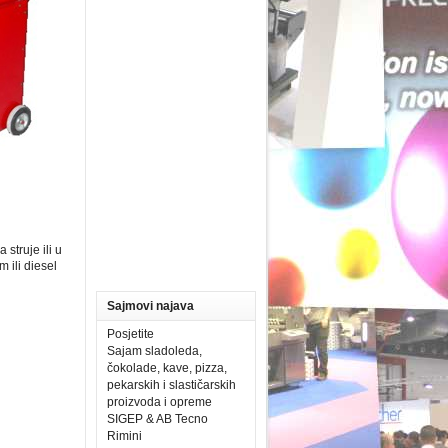
 struje ili u
 ili diesel
Sajmovi najava
Posjetite
Sajam sladoleda,
čokolade, kave, pizza,
pekarskih i slastičarskih
proizvoda i opreme
SIGEP & AB Tecno
Rimini