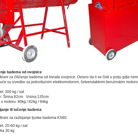
ćenje badema od ovojnice
ktirani za čišćenje badema od lisnate ovojnice. Ovisno da li se čisti u polju gdje nema
uće su izvedbe sa jednofaznim elektromotorom, četverotaktnim benzinskim motorom
t: 300 kg / sat
m Širina:82cm Visina:135cm
 o motoru: 80kg / 82kg / 94kg
ijanje ili tučenje badema
ktirani za razbijanje ljuske badema KS60.
t: 20-60 kg / sat
vka 30 kg