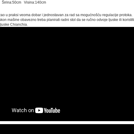
 Širina:50cm Visina:140cm
g
zao u praksi veoma dobar i jednostavan za rad sa mogućnošću regulacije protoka.
on mašine obavezno treba planirati radni stol da se ručno odvoje ljuske ili koristiti
ljuske Chianchia.