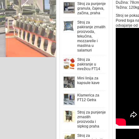
Dužina: 78cm
Stroj za punjenje
Težina: 120k
granula, čajeva,
začina, praha
Stroj se poka
Pored toga nak
Stroj za
odvajanje od 
pakiranje zrnatih
proizvoda,
tekućina,
mozzarelle i
maslina u
salamuri
Stroj za
pakiranje u
mrežicu FT14
Mini linija za
kapsule kave
Klamerica za
FT12 Getra
Stroj za punjenje
zrnastih
proizvoda i
sipkog praha
Stroj za