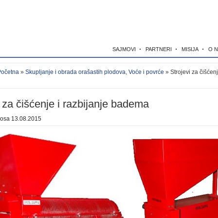
SAJMOVI
PARTNERI
MISIJA
O 
Početna
»
Skupljanje i obrada orašastih plodova
,
Voće i povrće
» Strojevi za čišćenj
i za čišćenje i razbijanje badema
kosa
13.08.2015