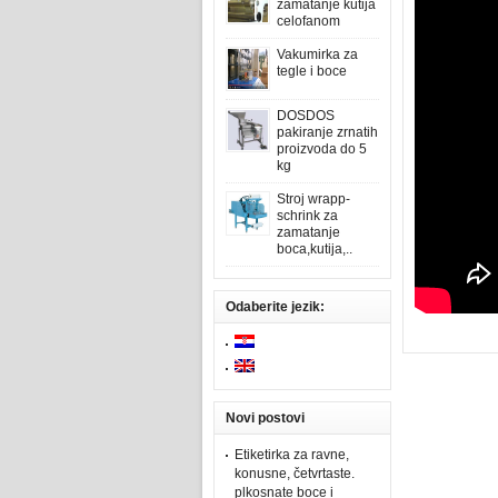
zamatanje kutija
celofanom
Vakumirka za
tegle i boce
DOSDOS
pakiranje zrnatih
proizvoda do 5
kg
Stroj wrapp-
schrink za
zamatanje
boca,kutija,..
Odaberite jezik:
Novi postovi
Etiketirka za ravne,
konusne, četvrtaste.
plkosnate boce i