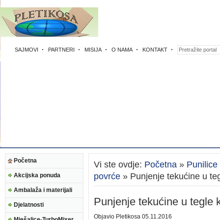
SAJMOVI
PARTNERI
MISIJA
O NAMA
KONTAKT
Početna
Vi ste ovdje:
Početna
»
Punilice
povrće
» Punjenje tekućine u te
Akcijska ponuda
Ambalaža i materijali
Punjenje tekućine u tegle
Djelatnosti
Objavio
Pletikosa
05.11.2016
Mješalice-TurboMixer