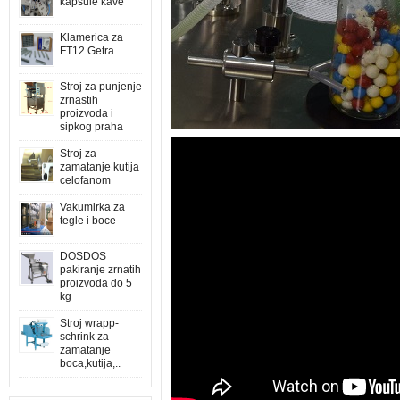
kapsule kave
Klamerica za
FT12 Getra
Stroj za punjenje
zrnastih
proizvoda i
sipkog praha
Stroj za
zamatanje kutija
celofanom
Vakumirka za
tegle i boce
DOSDOS
pakiranje zrnatih
proizvoda do 5
kg
Stroj wrapp-
schrink za
zamatanje
boca,kutija,..