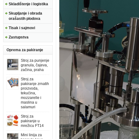
Skladištenje i logistika
Skupljanje i obrada
orašastih plodova
Tisak i sajmovi
Zastupstva
Oprema za pakiranje
Stroj za punjenje
granula, čajeva,
začina, praha
Stroj za
pakiranje zrnatih
proizvoda,
tekućina,
mozzarelle i
maslina u
salamuri
Stroj za
pakiranje u
mrežicu FT14
Mini linija za