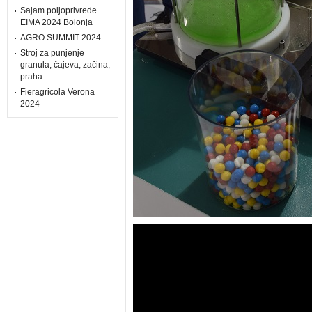
Sajam poljoprivrede
EIMA 2024 Bolonja
AGRO SUMMIT 2024
Stroj za punjenje
granula, čajeva, začina,
praha
Fieragricola Verona
2024