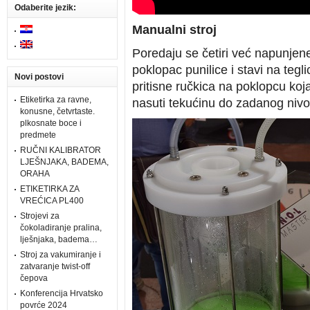
Odaberite jezik:
Manualni stroj
Poredaju se četiri već napunjen
poklopac punilice i stavi na tegl
Novi postovi
pritisne ručkica na poklopcu koj
Etiketirka za ravne,
nasuti tekućinu do zadanog nivo
konusne, četvrtaste.
plkosnate boce i
predmete
RUČNI KALIBRATOR
LJEŠNJAKA, BADEMA,
ORAHA
ETIKETIRKA ZA
VREĆICA PL400
Strojevi za
čokoladiranje pralina,
lješnjaka, badema…
Stroj za vakumiranje i
zatvaranje twist-off
čepova
Konferencija Hrvatsko
povrće 2024