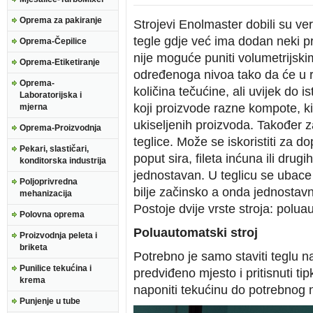
Oprema za pakiranje
Strojevi Enolmaster dobili su ver
tegle gdje već ima dodan neki pro
Oprema-Čepilice
nije moguće puniti volumetrijski
Oprema-Etiketiranje
određenoga nivoa tako da će u raz
Oprema-
količina tečućine, ali uvijek do 
Laboratorijska i
koji proizvode razne kompote, ki
mjerna
ukiseljenih proizvoda. Također z
Oprema-Proizvodnja
teglice. Može se iskoristiti za d
Pekari, slastičari,
poput sira, fileta inćuna ili dru
konditorska industrija
jednostavan. U teglicu se ubace p
Poljoprivredna
bilje začinsko a onda jednostav
mehanizacija
Postoje dvije vrste stroja: polua
Polovna oprema
Poluautomatski stroj
Proizvodnja peleta i
briketa
Potrebno je samo staviti teglu 
Punilice tekućina i
predviđeno mjesto i pritisnuti tip
krema
naponiti tekućinu do potrebnog 
Punjenje u tube