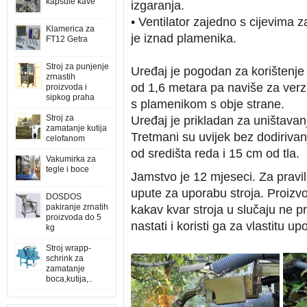
kapsule kave
izgaranja.
• Ventilator zajedno s cijevima za
Klamerica za
je iznad plamenika.
FT12 Getra
Stroj za punjenje
Uređaj je pogodan za korištenj
zrnastih
od 1,6 metara pa naviše za verzi
proizvoda i
sipkog praha
s plamenikom s obje strane.
Stroj za
Uređaj je prikladan za uništavanj
zamatanje kutija
Tretmani su uvijek bez dodirivan
celofanom
od središta reda i 15 cm od tla.
Vakumirka za
tegle i boce
Jamstvo je 12 mjeseci. Za pravil
upute za uporabu stroja. Proizvo
DOSDOS
pakiranje zrnatih
kakav kvar stroja u slučaju ne p
proizvoda do 5
nastati i koristi ga za vlastitu up
kg
Stroj wrapp-
schrink za
zamatanje
boca,kutija,..