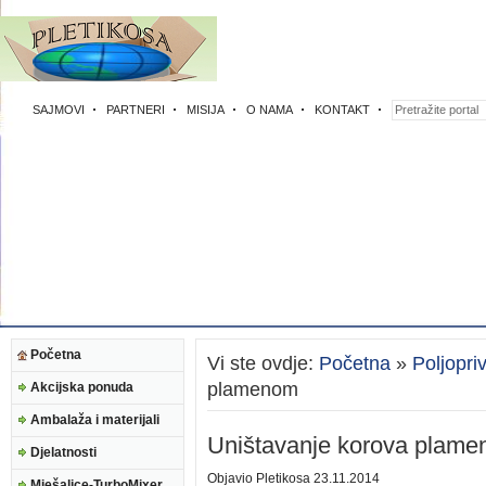
SAJMOVI
PARTNERI
MISIJA
O NAMA
KONTAKT
Početna
Vi ste ovdje:
Početna
»
Poljopri
plamenom
Akcijska ponuda
Ambalaža i materijali
Uništavanje korova plam
Djelatnosti
Objavio
Pletikosa
23.11.2014
Mješalice-TurboMixer