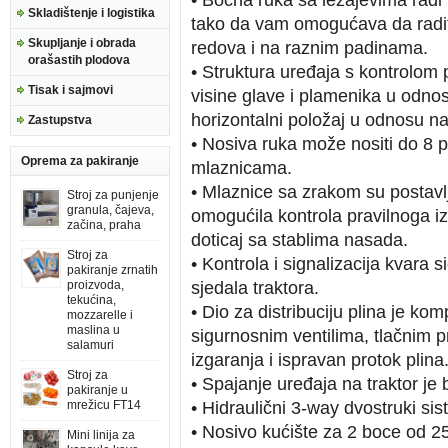
• Bočna ruka sa ležajevima radi h
Skladištenje i logistika
tako da vam omogućava da radit
Skupljanje i obrada
redova i na raznim padinama.
orašastih plodova
• Struktura uređaja s kontrolo
Tisak i sajmovi
visine glave i plamenika u odnos
horizontalni položaj u odnosu na 
Zastupstva
• Nosiva ruka može nositi do 8 p
Oprema za pakiranje
mlaznicama.
• Mlaznice sa zrakom su postavl
Stroj za punjenje
granula, čajeva,
omogućila kontrola pravilnoga izg
začina, praha
doticaj sa stablima nasada.
Stroj za
• Kontrola i signalizacija kvara 
pakiranje zrnatih
proizvoda,
sjedala traktora.
tekućina,
• Dio za distribuciju plina je ko
mozzarelle i
maslina u
sigurnosnim ventilima, tlačnim 
salamuri
izgaranja i ispravan protok plina
Stroj za
• Spajanje uređaja na traktor je 
pakiranje u
mrežicu FT14
• Hidraulični 3-way dvostruki sis
• Nosivo kućište za 2 boce od 2
Mini linija za