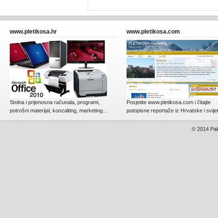
www.pletikosa.hr
www.pletikosa.com
Stolna i prijenosna računala, programi,
Posjetite www.pletikosa.com i čitajte
potrošni materijal, konzalting, marketing...
putopisne reportaže iz Hrvatske i svije
© 2014
Pak