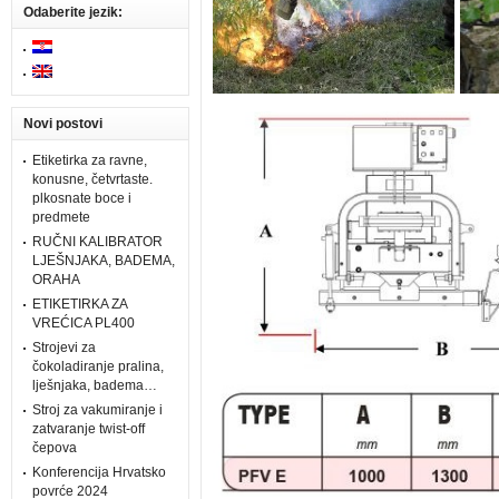
Odaberite jezik:
Novi postovi
Etiketirka za ravne,
konusne, četvrtaste.
plkosnate boce i
predmete
RUČNI KALIBRATOR
LJEŠNJAKA, BADEMA,
ORAHA
ETIKETIRKA ZA
VREĆICA PL400
Strojevi za
čokoladiranje pralina,
lješnjaka, badema…
Stroj za vakumiranje i
zatvaranje twist-off
čepova
Konferencija Hrvatsko
povrće 2024