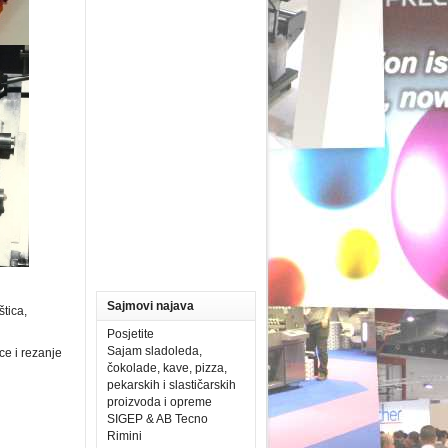
Sajmovi najava
štica,
Posjetite
Sajam sladoleda,
ce i rezanje
čokolade, kave, pizza,
pekarskih i slastičarskih
proizvoda i opreme
SIGEP & AB Tecno
Rimini