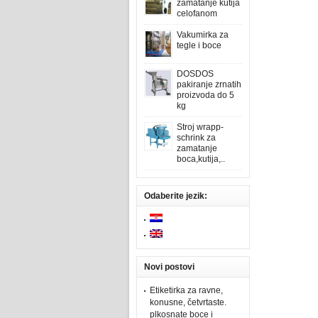
zamatanje kutija
celofanom
Vakumirka za
tegle i boce
DOSDOS
pakiranje zrnatih
proizvoda do 5
kg
Stroj wrapp-
schrink za
zamatanje
boca,kutija,..
Odaberite jezik:
Novi postovi
Etiketirka za ravne,
konusne, četvrtaste.
plkosnate boce i