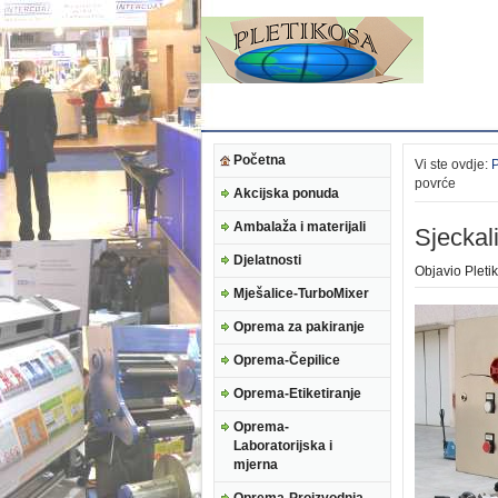
Početna
Vi ste ovdje:
povrće
Akcijska ponuda
Ambalaža i materijali
Sjeckal
Djelatnosti
Objavio
Pleti
Mješalice-TurboMixer
Oprema za pakiranje
Oprema-Čepilice
Oprema-Etiketiranje
Oprema-
Laboratorijska i
mjerna