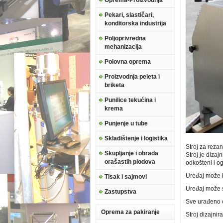
Oprema-Proizvodnja
Pekari, slastičari,
konditorska industrija
Poljoprivredna
mehanizacija
Polovna oprema
Proizvodnja peleta i
briketa
Punilice tekućina i
krema
Punjenje u tube
Skladištenje i logistika
Stroj za rezan
Skupljanje i obrada
Stroj je dizaj
orašastih plodova
odkošteni i o
Uređaj može bi
Tisak i sajmovi
Uređaj može s
Zastupstva
Sve urađeno o
Oprema za pakiranje
Stroj dizajnir