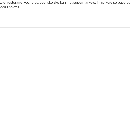
tele, restorane, voćne barove, školske kuhinje, supermarkete, firme koje se bave p
voća i povrća…