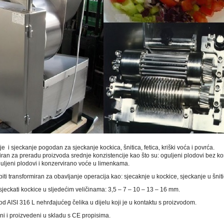
je i sjeckanje pogodan za sjeckanje kockica, šnitica, fetica, kriški voća i povrća.
niran za preradu proizvoda srednje konzistencije kao što su: oguljeni plodovi bez ko
guljeni plodovi i konzervirano voće u limenkama.
ti transformiran za obavljanje operacija kao: sjecaknje u kockice, sjeckanje u šniti
jeckati kockice u sljedećim veličinama: 3,5 – 7 – 10 – 13 – 16 mm.
d AISI 316 L nehrđajućeg čelika u dijelu koji je u kontaktu s proizvodom.
ani i proizvedeni u skladu s CE propisima.