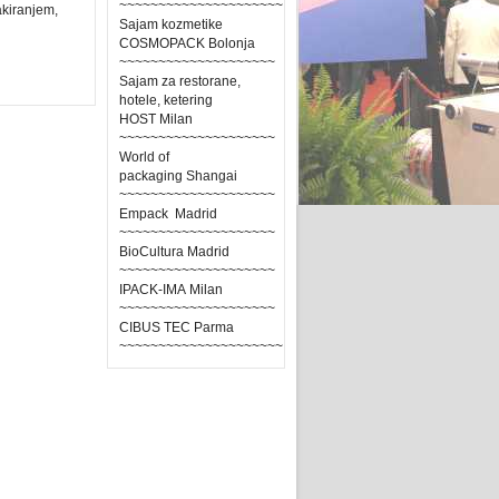
~~~~~~~~~~~~~~~~~~~~~
akiranjem,
Sajam kozmetike
COSMOPACK Bolonja
~~~~~~~~~~~~~~~~~~~~
Sajam za restorane,
hotele, ketering
HOST Milan
~~~~~~~~~~~~~~~~~~~~
World of
packaging Shangai
~~~~~~~~~~~~~~~~~~~~
Empack Madrid
~~~~~~~~~~~~~~~~~~~~
BioCultura Madrid
~~~~~~~~~~~~~~~~~~~~
IPACK-IMA Milan
~~~~~~~~~~~~~~~~~~~~
CIBUS TEC Parma
~~~~~~~~~~~~~~~~~~~~~