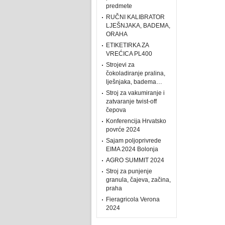
predmete
RUČNI KALIBRATOR
LJEŠNJAKA, BADEMA,
ORAHA
ETIKETIRKA ZA
VREĆICA PL400
Strojevi za
čokoladiranje pralina,
lješnjaka, badema…
Stroj za vakumiranje i
zatvaranje twist-off
čepova
Konferencija Hrvatsko
povrće 2024
Sajam poljoprivrede
EIMA 2024 Bolonja
AGRO SUMMIT 2024
Stroj za punjenje
granula, čajeva, začina,
praha
Fieragricola Verona
2024