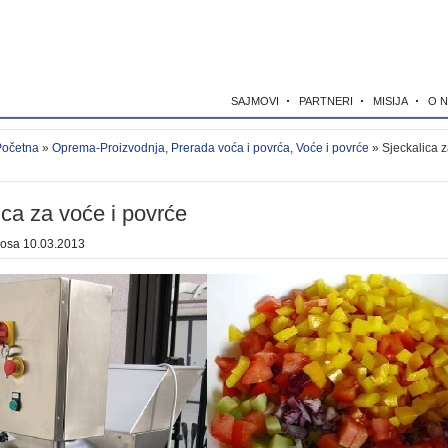
SAJMOVI
PARTNERI
MISIJA
O 
Početna
»
Oprema-Proizvodnja
,
Prerada voća i povrća
,
Voće i povrće
» Sjeckalica z
ica za voće i povrće
kosa
10.03.2013