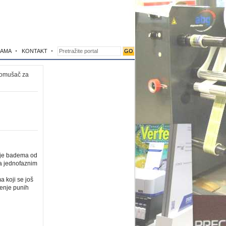
NAMA
KONTAKT
omušač za
enje badema od
 sa jednofaznim
a koji se još
njenje punih