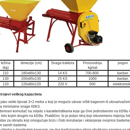
težina
dimezije (cm)
Snaga traktora
Proizvodnja
pogon
(kg)
kg/sat
110
180x80x130
14 KS
700-800
kardan
130
200x85x130
25 KS
1000
kardan
120
120x80x120
220 V
500
elektromot
rojevi velikog kapaciteta
 jako veliki lijevak 3×2 metra u koji je moguće utovar vršiti bagerom ili utovarivač
ora minimalne snage 60KS.
binirani komušač na svijetu s karakteristikama koje ga čine jedinstvenim na tržištu
 bilo kojim drugim na tržištu. Praktično to je jedan stroj koji istovremeno mijenja čet
ustav za obradu koji omogućuje brzo i čisto korubanje i uklanjanje ovojnice badema
om samih badema.
ki cilindar s dvostrukim kavezom, ne dva tradicionalna stroja strukturno spojena sa 