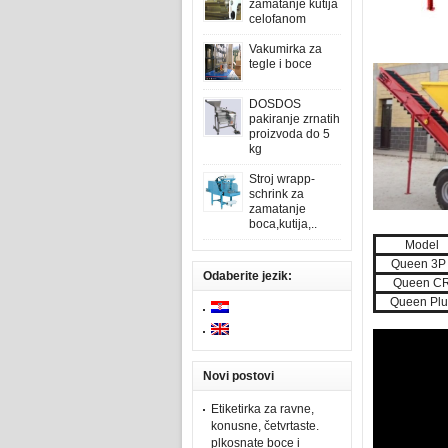
zamatanje kutija
celofanom
Vakumirka za
tegle i boce
DOSDOS
pakiranje zrnatih
proizvoda do 5
kg
Stroj wrapp-
schrink za
zamatanje
boca,kutija,..
Model
Queen 3
Odaberite jezik:
Queen C
Queen Plu
Novi postovi
Etiketirka za ravne,
konusne, četvrtaste.
plkosnate boce i