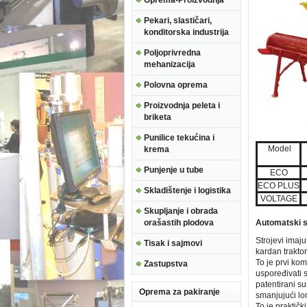
Oprema-Proizvodnja
Pekari, slastičari,
konditorska industrija
Poljoprivredna
mehanizacija
Polovna oprema
Proizvodnja peleta i
briketa
Punilice tekućina i
Model
krema
Punjenje u tube
ECO
ECO PLUS
Skladištenje i logistika
VOLTAGE
Skupljanje i obrada
orašastih plodova
Automatski st
Strojevi imaju
Tisak i sajmovi
kardan trakt
To je prvi kom
Zastupstva
uspoređivati s
patentirani s
Oprema za pakiranje
smanjujući l
To je praktič