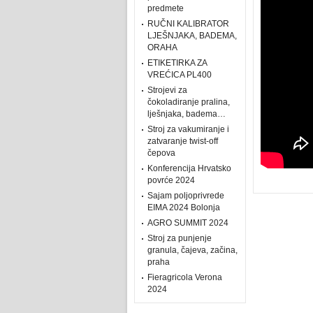
predmete
RUČNI KALIBRATOR
LJEŠNJAKA, BADEMA,
ORAHA
ETIKETIRKA ZA
VREĆICA PL400
Strojevi za
čokoladiranje pralina,
lješnjaka, badema…
Stroj za vakumiranje i
zatvaranje twist-off
čepova
Konferencija Hrvatsko
povrće 2024
Sajam poljoprivrede
EIMA 2024 Bolonja
AGRO SUMMIT 2024
Stroj za punjenje
granula, čajeva, začina,
praha
Fieragricola Verona
2024