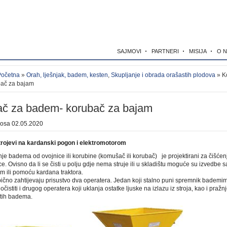
SAJMOVI
PARTNERI
MISIJA
O 
Početna
»
Orah, lješnjak, badem, kesten
,
Skupljanje i obrada orašastih plodova
» K
ač za bajam
č za badem- korubač za bajam
kosa
02.05.2020
trojevi na kardanski pogon i elektromotorom
enje badema od ovojnice ili korubine (komušač ili korubač) je projektirani za čišć
ce. Ovisno da li se čisti u polju gdje nema struje ili u skladištu moguće su izvedbe
m ili pomoću kardana traktora.
obično zahtijevaju prisustvo dva operatera. Jedan koji stalno puni spremnik bademim
 očistiti i drugog operatera koji uklanja ostatke ljuske na izlazu iz stroja, kao i praž
stih badema.