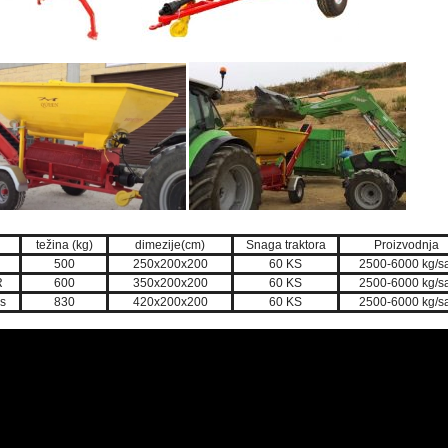
težina (kg)
dimezije(cm)
Snaga traktora
Proizvodnja
P
500
250x200x200
60 KS
2500-6000 kg/sa
R
600
350x200x200
60 KS
2500-6000 kg/sa
s
830
420x200x200
60 KS
2500-6000 kg/sa