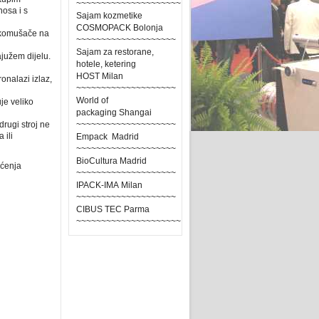
~~~~~~~~~~~~~~~~~~~~~
osa i s
Sajam kozmetike
COSMOPACK Bolonja
a komušače na
~~~~~~~~~~~~~~~~~~~~
Sajam za restorane,
ajužem dijelu.
hotele, ketering
HOST Milan
onalazi izlaz,
~~~~~~~~~~~~~~~~~~~~
World of
je veliko
packaging Shangai
rugi stroj ne
~~~~~~~~~~~~~~~~~~~~
 ili
Empack Madrid
~~~~~~~~~~~~~~~~~~~~
BioCultura Madrid
šćenja
~~~~~~~~~~~~~~~~~~~~
IPACK-IMA Milan
~~~~~~~~~~~~~~~~~~~~
CIBUS TEC Parma
~~~~~~~~~~~~~~~~~~~~~