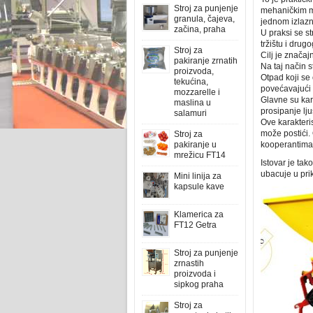
Stroj za punjenje
mehaničkim mj
granula, čajeva,
jednom izlazn
začina, praha
U praksi se s
tržištu i drug
Stroj za
Cilj je znača
pakiranje zrnatih
Na taj način s
proizvoda,
Otpad koji se
tekućina,
povećavajući 
mozzarelle i
Glavne su kar
maslina u
prosipanje lju
salamuri
Ove karakteri
može postići.
Stroj za
pakiranje u
kooperantima,
mrežicu FT14
Istovar je ta
ubacuje u prik
Mini linija za
kapsule kave
Klamerica za
FT12 Getra
Stroj za punjenje
zrnastih
proizvoda i
sipkog praha
Stroj za