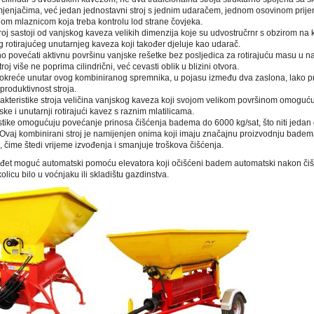
enjačima, već jedan jednostavni stroj s jednim udaračem, jednom osovinom prijen
om mlaznicom koja treba kontrolu lod strane čovjeka.
troj sastoji od vanjskog kaveza velikih dimenzija koje su udvostručrnr s obzirom n
og rotirajućeg unutarnjeg kaveza koji također djeluje kao udarač.
jno povećati aktivnu površinu vanjske rešetke bez posljedica za rotirajuću masu u n
troj više ne poprima cilindrični, već cevasti oblik u blizini otvora.
 okreće unutar ovog kombiniranog spremnika, u pojasu između dva zaslona, ​​lako pr
produktivnost stroja.
akteristike stroja veličina vanjskog kaveza koji svojom velikom površinom omoguću
ske i unutarnji rotirajući kavez s raznim mlatilicama.
stike omogućuju povećanje prinosa čišćenja badema do 6000 kg/sat, što niti jedan d
 Ovaj kombinirani stroj je namijenjen onima koji imaju značajnu proizvodnju badema
 čime štedi vrijeme izvođenja i smanjuje troškova čišćenja.
kođet moguć automatski pomoću elevatora koji očišćeni badem automatski nakon či
olicu bilo u voćnjaku ili skladištu gazdinstva.