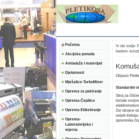
Početna
Vi ste ovdje:
badem- korub
Akcijska ponuda
Ambalaža i materijali
Komuša
Djelatnosti
Objavio
Pleti
Mješalice-TurboMixer
Standardni s
Oprema za pakiranje
Stroj za čišć
Oprema-Čepilice
lisnate ovojni
elektromotoro
Oprema-Etiketiranje
Ovi strojevi 
uvijek trebaju
Oprema-
spremnika či
Laboratorijska i
mjerna