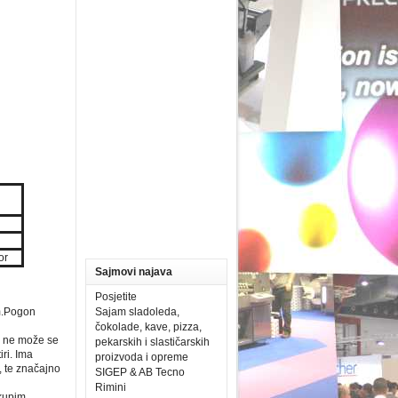
or
Sajmovi najava
Posjetite
em.Pogon
Sajam sladoleda,
čokolade, kave, pizza,
 i ne može se
pekarskih i slastičarskih
iri. Ima
proizvoda i opreme
, te značajno
SIGEP & AB Tecno
Rimini
skupim