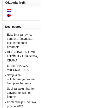
Odaberite jezik:
Novi postovi
Etiketirka za ravne,
konusne, četvrtaste.
plkosnate boce i
predmete
RUČNI KALIBRATOR
LJEŠNJAKA, BADEMA,
ORAHA
ETIKETIRKA ZA
VREĆICA PL400
Strojevi za
čokoladiranje pralina,
lješnjaka, badema…
Stroj za vakumiranje i
zatvaranje twist-off
čepova
Konferencija Hrvatsko
povrće 2024