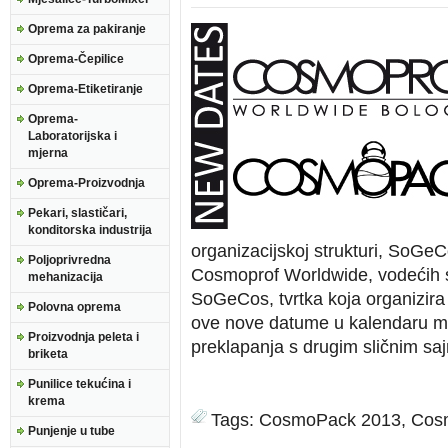
Oprema za pakiranje
Oprema-Čepilice
Oprema-Etiketiranje
Oprema-
Laboratorijska i
mjerna
Oprema-Proizvodnja
Pekari, slastičari,
konditorska industrija
organizacijskoj strukturi, SoGeC
Poljoprivredna
Cosmoprof Worldwide, vodećih svj
mehanizacija
SoGeCos, tvrtka koja organizira
Polovna oprema
ove nove datume u kalendaru me
Proizvodnja peleta i
preklapanja s drugim sličnim sa
briketa
Punilice tekućina i
krema
Tags:
CosmoPack 2013
,
Cos
Punjenje u tube