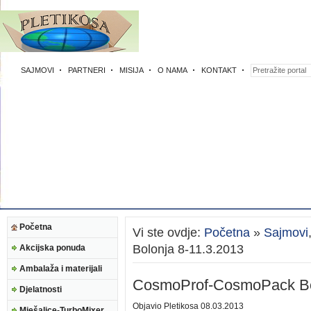
SAJMOVI
PARTNERI
MISIJA
O NAMA
KONTAKT
Početna
Vi ste ovdje:
Početna
»
Sajmovi
Bolonja 8-11.3.2013
Akcijska ponuda
Ambalaža i materijali
CosmoProf-CosmoPack Bol
Djelatnosti
Objavio
Pletikosa
08.03.2013
Mješalice-TurboMixer