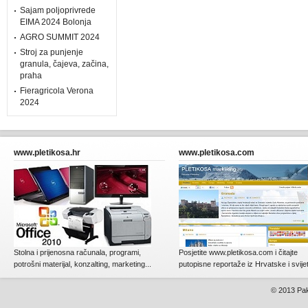
Sajam poljoprivrede
EIMA 2024 Bolonja
AGRO SUMMIT 2024
Stroj za punjenje
granula, čajeva, začina,
praha
Fieragricola Verona
2024
www.pletikosa.hr
www.pletikosa.com
Stolna i prijenosna računala, programi,
Posjetite www.pletikosa.com i čitajte
potrošni materijal, konzalting, marketing...
putopisne reportaže iz Hrvatske i svije
© 2013
Pak