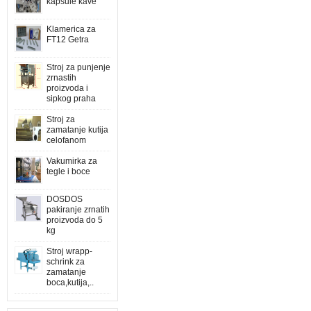
kapsule kave
Klamerica za
FT12 Getra
Stroj za punjenje
zrnastih
proizvoda i
sipkog praha
Stroj za
zamatanje kutija
celofanom
Vakumirka za
tegle i boce
DOSDOS
pakiranje zrnatih
proizvoda do 5
kg
Stroj wrapp-
schrink za
zamatanje
boca,kutija,..