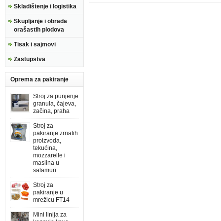
Skladištenje i logistika
Skupljanje i obrada
orašastih plodova
Tisak i sajmovi
Zastupstva
Oprema za pakiranje
Stroj za punjenje
granula, čajeva,
začina, praha
Stroj za
pakiranje zrnatih
proizvoda,
tekućina,
mozzarelle i
maslina u
salamuri
Stroj za
pakiranje u
mrežicu FT14
Mini linija za