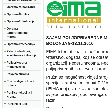
Oprema za pakiranje
Oprema-Čepilice
Oprema-Etiketiranje
Oprema-
Laboratorijska i
mjerna
SAJAM POLJOPRIVREDNE M
BOLONJA 9-13.11.2016.
Oprema-Proizvodnja
EIMA International je međunarod
Pekari, slastičari,
konditorska industrija
vrtlarstvo, događaj koji se održ
organizaciji FederUnacoma, Fede
Poljoprivredna
mehanizacija
poljoprivrednih strojeva u surad
Polovna oprema
Pruža se mogućnost vidjeti stroj
Proizvodnja peleta i
specijalizirani saloni poput EI
briketa
i EIMA moja, za izravno sudjelova
Punilice tekućina i
svijeta, predstavljajući avangar
krema
razini.
Punjenje u tube