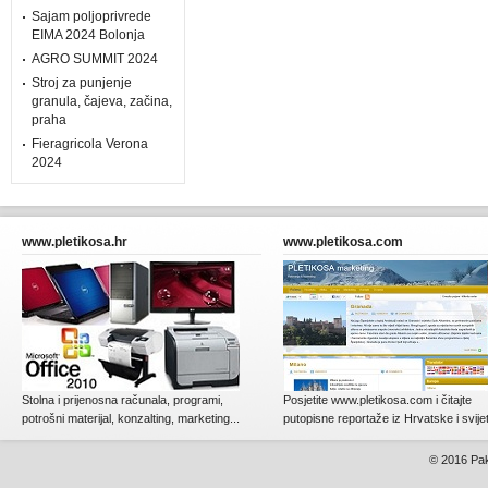
Sajam poljoprivrede
EIMA 2024 Bolonja
AGRO SUMMIT 2024
Stroj za punjenje
granula, čajeva, začina,
praha
Fieragricola Verona
2024
www.pletikosa.hr
www.pletikosa.com
Stolna i prijenosna računala, programi,
Posjetite www.pletikosa.com i čitajte
potrošni materijal, konzalting, marketing...
putopisne reportaže iz Hrvatske i svije
© 2016
Pak