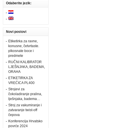
Odaberite jezik:
Novi postovi
Etiketirka za ravne,
konusne, četvrtaste.
plkosnate boce i
predmete
RUČNI KALIBRATOR
LJEŠNJAKA, BADEMA,
ORAHA
ETIKETIRKA ZA
VREĆICA PL400
Strojevi za
čokoladiranje pralina,
lješnjaka, badema…
Stroj za vakumiranje i
zatvaranje twist-off
čepova
Konferencija Hrvatsko
povrće 2024