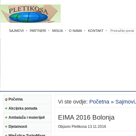
SAJMOVI
PARTNERI
MISIJA
O NAMA
KONTAKT
Početna
Vi ste ovdje:
Početna
»
Sajmovi
Akcijska ponuda
EIMA 2016 Bolonja
Ambalaža i materijali
Djelatnosti
Objavio
Pletikosa
13.11.2016
Mješalice-TurboMixer