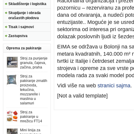
Racionalna organizacija i prezen
Skladištenje i logistika
pozornicu – rezerviranu za profe
Skupljanje i obrada
dana od otvaranja, a nudeći pot
orašastih plodova
entuzijaste.. Moguće je se usred
Tisak i sajmovi
sektorima od interesa pri organi
dolazak poslovnih ljudi iz šezde
Zastupstva
EIMA se održava u Bolonji na sa
Oprema za pakiranje
metara kvadratnih, 140.000 m² n
Stroj za punjenje
tvrtki iz Italije i četrdeset zem
granula, čajeva,
začina, praha
strojeva i opreme za sve vrste pol
modela rada za svaki model po
Stroj za
pakiranje zrnatih
Vidi više na web
stranici sajma
.
proizvoda,
tekućina,
mozzarelle i
[Not a valid template]
maslina u
salamuri
Stroj za
pakiranje u
mrežicu FT14
Mini linija za