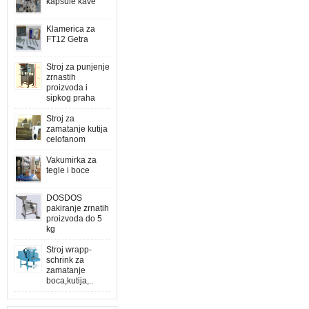
kapsule kave
Klamerica za
FT12 Getra
Stroj za punjenje
zrnastih
proizvoda i
sipkog praha
Stroj za
zamatanje kutija
celofanom
Vakumirka za
tegle i boce
DOSDOS
pakiranje zrnatih
proizvoda do 5
kg
Stroj wrapp-
schrink za
zamatanje
boca,kutija,..