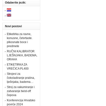
Odaberite jezik:
Novi postovi
Etiketirka za ravne,
konusne, četvrtaste.
plkosnate boce i
predmete
RUČNI KALIBRATOR
LJEŠNJAKA, BADEMA,
ORAHA
ETIKETIRKA ZA
VREĆICA PL400
Strojevi za
čokoladiranje pralina,
lješnjaka, badema…
Stroj za vakumiranje i
zatvaranje twist-off
čepova
Konferencija Hrvatsko
povrće 2024