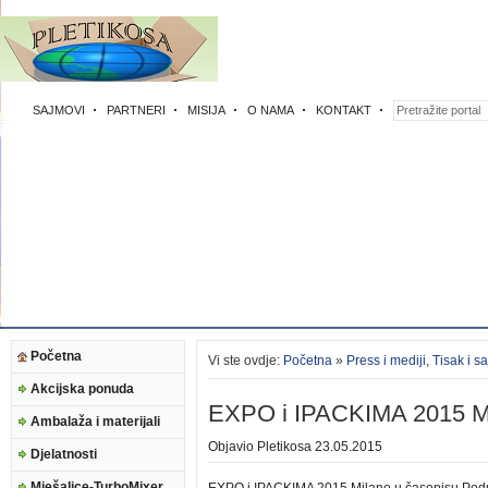
SAJMOVI
PARTNERI
MISIJA
O NAMA
KONTAKT
Početna
Vi ste ovdje:
Početna
»
Press i mediji
,
Tisak i s
Akcijska ponuda
EXPO i IPACKIMA 2015 M
Ambalaža i materijali
Objavio
Pletikosa
23.05.2015
Djelatnosti
Mješalice-TurboMixer