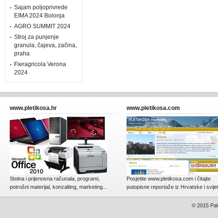
Sajam poljoprivrede
EIMA 2024 Bolonja
AGRO SUMMIT 2024
Stroj za punjenje
granula, čajeva, začina,
praha
Fieragricola Verona
2024
www.pletikosa.hr
www.pletikosa.com
Stolna i prijenosna računala, programi,
Posjetite www.pletikosa.com i čitajte
potrošni materijal, konzalting, marketing...
putopisne reportaže iz Hrvatske i svije
© 2015
Pak