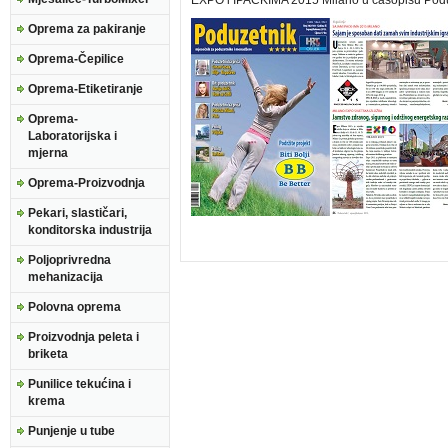
EXPO i IPACKIMA 2015 Milano u časopisu Pod
Oprema za pakiranje
Oprema-Čepilice
Oprema-Etiketiranje
Oprema-
Laboratorijska i
mjerna
Oprema-Proizvodnja
Pekari, slastičari,
konditorska industrija
Poljoprivredna
mehanizacija
Polovna oprema
Proizvodnja peleta i
briketa
Punilice tekućina i
krema
Punjenje u tube