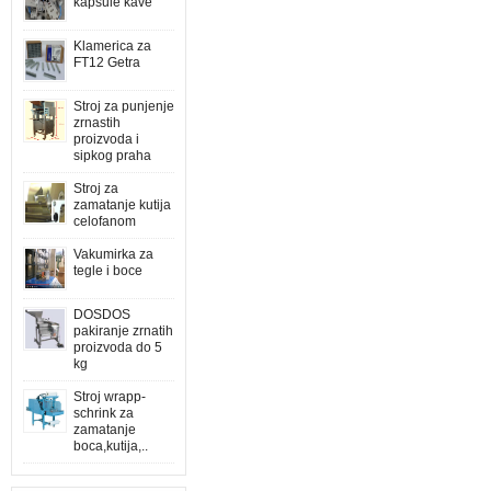
kapsule kave
Klamerica za
FT12 Getra
Stroj za punjenje
zrnastih
proizvoda i
sipkog praha
Stroj za
zamatanje kutija
celofanom
Vakumirka za
tegle i boce
DOSDOS
pakiranje zrnatih
proizvoda do 5
kg
Stroj wrapp-
schrink za
zamatanje
boca,kutija,..