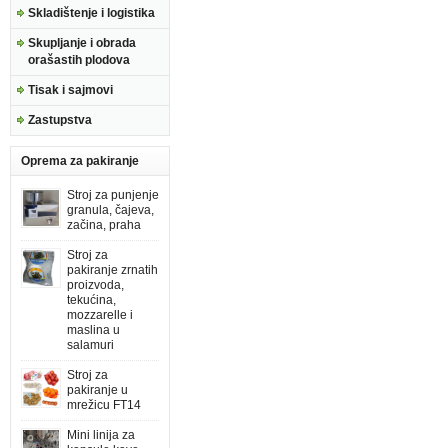
Skladištenje i logistika
Skupljanje i obrada
orašastih plodova
Tisak i sajmovi
Zastupstva
Oprema za pakiranje
Stroj za punjenje
granula, čajeva,
začina, praha
Stroj za
pakiranje zrnatih
proizvoda,
tekućina,
mozzarelle i
maslina u
salamuri
Stroj za
pakiranje u
mrežicu FT14
Mini linija za