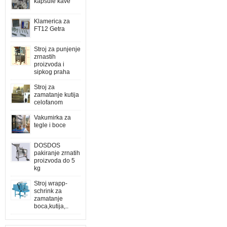
kapsule kave
Klamerica za
FT12 Getra
Stroj za punjenje
zrnastih
proizvoda i
sipkog praha
Stroj za
zamatanje kutija
celofanom
Vakumirka za
tegle i boce
DOSDOS
pakiranje zrnatih
proizvoda do 5
kg
Stroj wrapp-
schrink za
zamatanje
boca,kutija,..