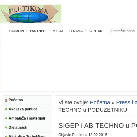
SAJMOVI
PARTNERI
MISIJA
O NAMA
KONTAKT
Početna
Vi ste ovdje:
Početna
»
Press i 
TECHNO u PODUZETNIKU
Akcijska ponuda
Ambalaža i materijali
SIGEP i AB-TECHNO u 
Djelatnosti
Objavio
Pletikosa
18.02.2015
Mješalice-TurboMixer