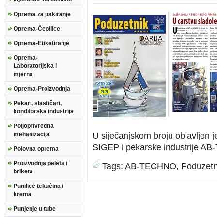
Oprema za pakiranje
Oprema-Čepilice
Oprema-Etiketiranje
Oprema-
Laboratorijska i
mjerna
Oprema-Proizvodnja
Pekari, slastičari,
konditorska industrija
Poljoprivredna
mehanizacija
U siječanjskom broju objavljen j
SIGEP i pekarske industrije AB
Polovna oprema
Proizvodnja peleta i
Tags:
AB-TECHNO
,
Poduzetn
briketa
Punilice tekućina i
krema
Punjenje u tube