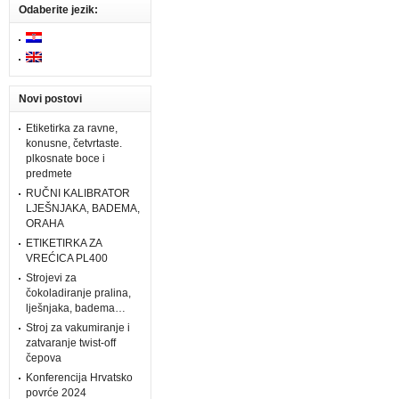
Odaberite jezik:
Novi postovi
Etiketirka za ravne,
konusne, četvrtaste.
plkosnate boce i
predmete
RUČNI KALIBRATOR
LJEŠNJAKA, BADEMA,
ORAHA
ETIKETIRKA ZA
VREĆICA PL400
Strojevi za
čokoladiranje pralina,
lješnjaka, badema…
Stroj za vakumiranje i
zatvaranje twist-off
čepova
Konferencija Hrvatsko
povrće 2024