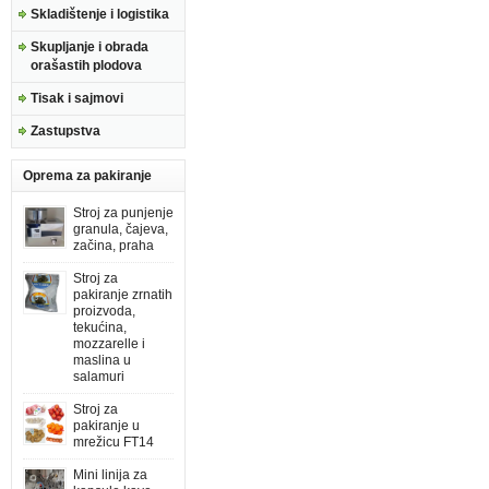
Skladištenje i logistika
Skupljanje i obrada
orašastih plodova
Tisak i sajmovi
Zastupstva
Oprema za pakiranje
Stroj za punjenje
granula, čajeva,
začina, praha
Stroj za
pakiranje zrnatih
proizvoda,
tekućina,
mozzarelle i
maslina u
salamuri
Stroj za
pakiranje u
mrežicu FT14
Mini linija za