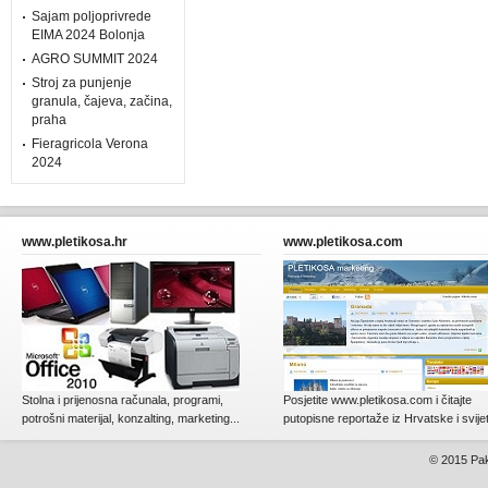
Sajam poljoprivrede
EIMA 2024 Bolonja
AGRO SUMMIT 2024
Stroj za punjenje
granula, čajeva, začina,
praha
Fieragricola Verona
2024
www.pletikosa.hr
www.pletikosa.com
Stolna i prijenosna računala, programi,
Posjetite www.pletikosa.com i čitajte
potrošni materijal, konzalting, marketing...
putopisne reportaže iz Hrvatske i svije
© 2015
Pak