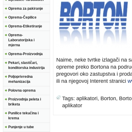
Oprema za pakiranje
Oprema-Čepilice
Oprema-Etiketiranje
Oprema-
Laboratorijska i
mjerna
Oprema-Proizvodnja
Naime, neke tvrtke izlagači na s
Pekari, slastičari,
opreme preko Bortona na područ
konditorska industrija
pregovori oko zastupstva i prod
Poljoprivredna
ili na njegovoj Interent stranici
w
mehanizacija
Polovna oprema
Tags:
aplikatori
,
Borton
,
Borto
Proizvodnja peleta i
briketa
aplikator
Punilice tekućina i
krema
Punjenje u tube