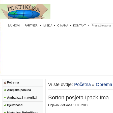
SAJMOVI
PARTNERI
MISIJA
O NAMA
KONTAKT
Početna
Vi ste ovdje:
Početna
»
Oprema-E
Akcijska ponuda
Borton posjeta Ipack Ima
Ambalaža i materijali
Djelatnosti
Objavio
Pletikosa
11.03.2012
Mješalice-TurboMixer