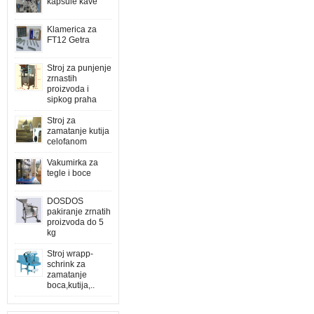
kapsule kave
Klamerica za
FT12 Getra
Stroj za punjenje
zrnastih
proizvoda i
sipkog praha
Stroj za
zamatanje kutija
celofanom
Vakumirka za
tegle i boce
DOSDOS
pakiranje zrnatih
proizvoda do 5
kg
Stroj wrapp-
schrink za
zamatanje
boca,kutija,..