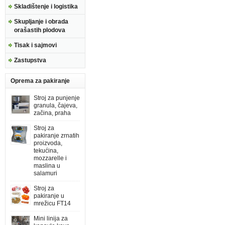
Skladištenje i logistika
Skupljanje i obrada
orašastih plodova
Tisak i sajmovi
Zastupstva
Oprema za pakiranje
Stroj za punjenje
granula, čajeva,
začina, praha
Stroj za
pakiranje zrnatih
proizvoda,
tekućina,
mozzarelle i
maslina u
salamuri
Stroj za
pakiranje u
mrežicu FT14
Mini linija za