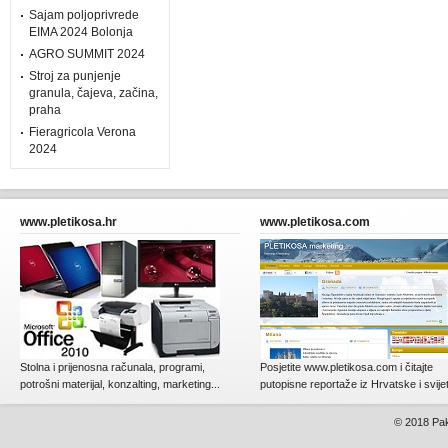
Sajam poljoprivrede
EIMA 2024 Bolonja
AGRO SUMMIT 2024
Stroj za punjenje
granula, čajeva, začina,
praha
Fieragricola Verona
2024
www.pletikosa.hr
www.pletikosa.com
Stolna i prijenosna računala, programi,
Posjetite www.pletikosa.com i čitajte
potrošni materijal, konzalting, marketing...
putopisne reportaže iz Hrvatske i svije
© 2018
Pak