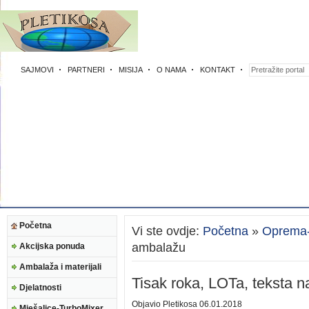
SAJMOVI
PARTNERI
MISIJA
O NAMA
KONTAKT
Početna
Vi ste ovdje:
Početna
»
Oprema-E
ambalažu
Akcijska ponuda
Ambalaža i materijali
Tisak roka, LOTa, teksta 
Djelatnosti
Objavio
Pletikosa
06.01.2018
Mješalice-TurboMixer