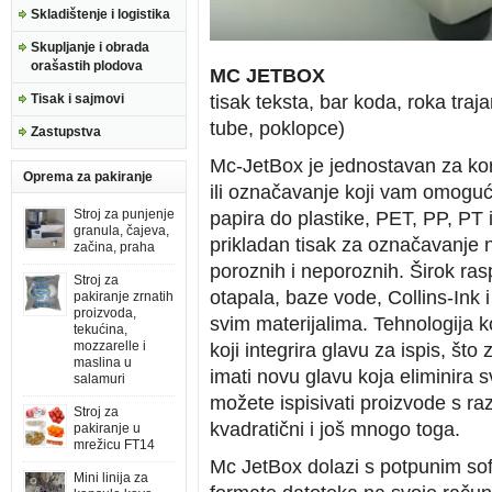
Skladištenje i logistika
Skupljanje i obrada
orašastih plodova
MC JETBOX
Tisak i sajmovi
tisak teksta, bar koda, roka tra
tube, poklopce)
Zastupstva
Mc-JetBox je jednostavan za koriš
Oprema za pakiranje
ili označavanje koji vam omoguć
Stroj za punjenje
papira do plastike, PET, PP, PT 
granula, čajeva,
prikladan tisak za označavanje naj
začina, praha
poroznih i neporoznih. Širok ras
Stroj za
otapala, baze vode, Collins-Ink 
pakiranje zrnatih
proizvoda,
svim materijalima. Tehnologija 
tekućina,
mozzarelle i
koji integrira glavu za ispis, š
maslina u
imati novu glavu koja eliminira 
salamuri
možete ispisivati proizvode s razl
Stroj za
kvadratični i još mnogo toga.
pakiranje u
mrežicu FT14
Mc JetBox dolazi s potpunim soft
Mini linija za