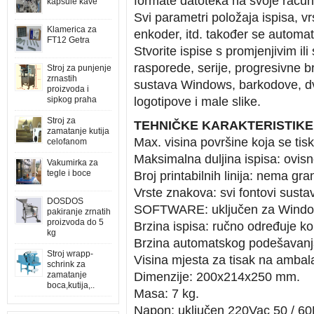
formate datoteka na svoje računal
kapsule kave
Svi parametri položaja ispisa, vrs
Klamerica za
enkoder, itd. također se automa
FT12 Getra
Stvorite ispise s promjenjivim il
rasporede, serije, progresivne 
Stroj za punjenje
zrnastih
sustava Windows, barkodove, d
proizvoda i
sipkog praha
logotipove i male slike.
Stroj za
TEHNIČKE KARAKTERISTIKE
zamatanje kutija
Max. visina površine koja se tis
celofanom
Maksimalna duljina ispisa: ovisn
Vakumirka za
tegle i boce
Broj printabilnih linija: nema gra
Vrste znakova: svi fontovi sust
DOSDOS
SOFTWARE: uključen za Window
pakiranje zrnatih
proizvoda do 5
Brzina ispisa: ručno određuje ko
kg
Brzina automatskog podešavanja
Stroj wrapp-
Visina mjesta za tisak na ambal
schrink za
zamatanje
Dimenzije: 200x214x250 mm.
boca,kutija,..
Masa: 7 kg.
Napon: uključen 220Vac 50 / 60H