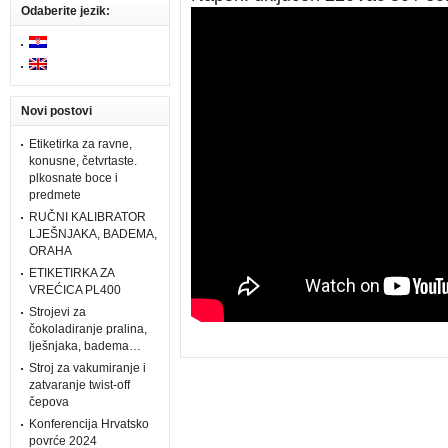
Odaberite jezik:
Novi postovi
Etiketirka za ravne,
konusne, četvrtaste.
plkosnate boce i
predmete
RUČNI KALIBRATOR
LJEŠNJAKA, BADEMA,
ORAHA
ETIKETIRKA ZA
VREĆICA PL400
Strojevi za
čokoladiranje pralina,
lješnjaka, badema…
Stroj za vakumiranje i
zatvaranje twist-off
čepova
Konferencija Hrvatsko
povrće 2024