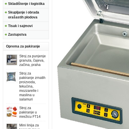
Skladištenje i logistika
Skupljanje i obrada
orašastih plodova
Tisak i sajmovi
Zastupstva
Oprema za pakiranje
Stroj za punjenje
granula, čajeva,
začina, praha
Stroj za
pakiranje zrnatih
proizvoda,
tekućina,
mozzarelle i
maslina u
salamuri
Stroj za
pakiranje u
mrežicu FT14
Mini linija za