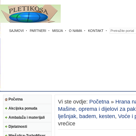
SAJMOVI
PARTNERI
MISIJA
O NAMA
KONTAKT
Početna
Vi ste ovdje:
Početna
»
Hrana na
Mašine, oprema i dijelovi za pak
Akcijska ponuda
lješnjak, badem, kesten
,
Voće i 
Ambalaža i materijali
vrećice
Djelatnosti
Mješalice-TurboMixer