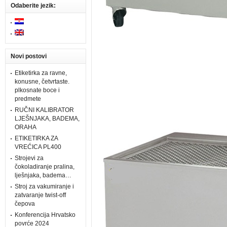
Odaberite jezik:
Novi postovi
Etiketirka za ravne,
konusne, četvrtaste.
plkosnate boce i
predmete
RUČNI KALIBRATOR
LJEŠNJAKA, BADEMA,
ORAHA
ETIKETIRKA ZA
VREĆICA PL400
Strojevi za
čokoladiranje pralina,
lješnjaka, badema…
Stroj za vakumiranje i
zatvaranje twist-off
čepova
Konferencija Hrvatsko
povrće 2024