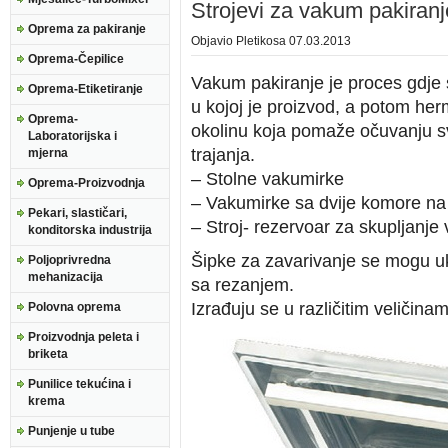
Strojevi za vakum pakiranj
Oprema za pakiranje
Objavio
Pletikosa
07.03.2013
Oprema-Čepilice
Vakum pakiranje je proces gdje 
Oprema-Etiketiranje
u kojoj je proizvod, a potom herm
Oprema-
okolinu koja pomaže očuvanju sv
Laboratorijska i
trajanja.
mjerna
– Stolne vakumirke
Oprema-Proizvodnja
– Vakumirke sa dvije komore na
Pekari, slastičari,
– Stroj- rezervoar za skupljanje 
konditorska industrija
Šipke za zavarivanje se mogu uklo
Poljoprivredna
mehanizacija
sa rezanjem.
Izrađuju se u različitim veličina
Polovna oprema
Proizvodnja peleta i
briketa
Punilice tekućina i
krema
Punjenje u tube