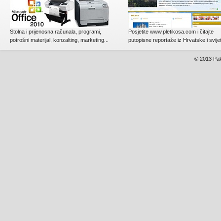
Stolna i prijenosna računala, programi,
Posjetite www.pletikosa.com i čitajte
potrošni materijal, konzalting, marketing...
putopisne reportaže iz Hrvatske i svije
© 2013
Pak