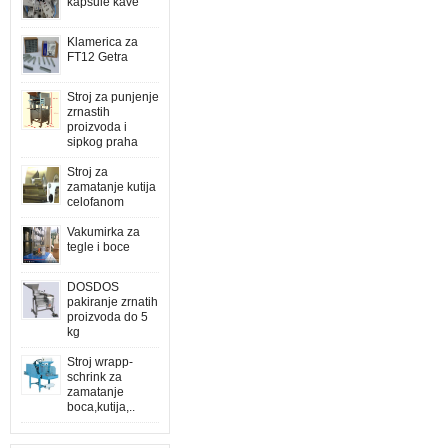
kapsule kave
Klamerica za
FT12 Getra
Stroj za punjenje
zrnastih
proizvoda i
sipkog praha
Stroj za
zamatanje kutija
celofanom
Vakumirka za
tegle i boce
DOSDOS
pakiranje zrnatih
proizvoda do 5
kg
Stroj wrapp-
schrink za
zamatanje
boca,kutija,..