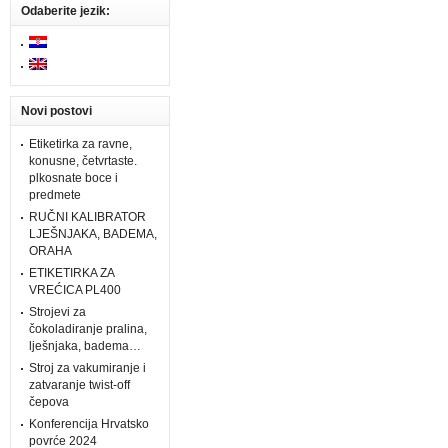
Odaberite jezik:
Novi postovi
Etiketirka za ravne,
konusne, četvrtaste.
plkosnate boce i
predmete
RUČNI KALIBRATOR
LJEŠNJAKA, BADEMA,
ORAHA
ETIKETIRKA ZA
VREĆICA PL400
Strojevi za
čokoladiranje pralina,
lješnjaka, badema…
Stroj za vakumiranje i
zatvaranje twist-off
čepova
Konferencija Hrvatsko
povrće 2024