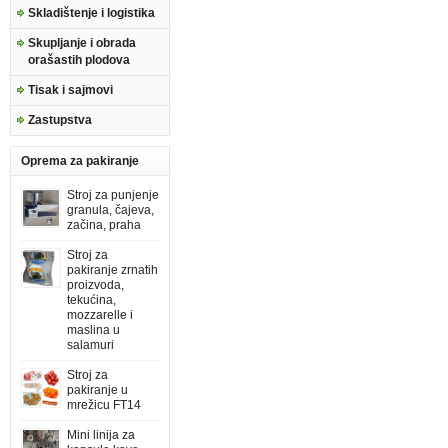
Skladištenje i logistika
Skupljanje i obrada
orašastih plodova
Tisak i sajmovi
Zastupstva
Oprema za pakiranje
Stroj za punjenje
granula, čajeva,
začina, praha
Stroj za
pakiranje zrnatih
proizvoda,
tekućina,
mozzarelle i
maslina u
salamuri
Stroj za
pakiranje u
mrežicu FT14
Mini linija za