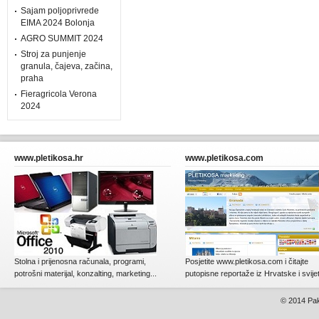
Sajam poljoprivrede
EIMA 2024 Bolonja
AGRO SUMMIT 2024
Stroj za punjenje
granula, čajeva, začina,
praha
Fieragricola Verona
2024
www.pletikosa.hr
www.pletikosa.com
Stolna i prijenosna računala, programi,
Posjetite www.pletikosa.com i čitajte
potrošni materijal, konzalting, marketing...
putopisne reportaže iz Hrvatske i svije
© 2014
Pak