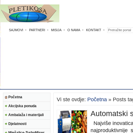
SAJMOVI
PARTNERI
MISIJA
O NAMA
KONTAKT
Početna
Vi ste ovdje:
Početna
» Posts ta
Akcijska ponuda
Automatski st
Ambalaža i materijali
Najviše inovatica
Djelatnosti
najproduktivnije s
Mješalice-TurboMixer