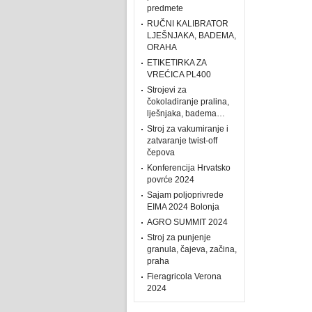
predmete
RUČNI KALIBRATOR
LJEŠNJAKA, BADEMA,
ORAHA
ETIKETIRKA ZA
VREĆICA PL400
Strojevi za
čokoladiranje pralina,
lješnjaka, badema…
Stroj za vakumiranje i
zatvaranje twist-off
čepova
Konferencija Hrvatsko
povrće 2024
Sajam poljoprivrede
EIMA 2024 Bolonja
AGRO SUMMIT 2024
Stroj za punjenje
granula, čajeva, začina,
praha
Fieragricola Verona
2024