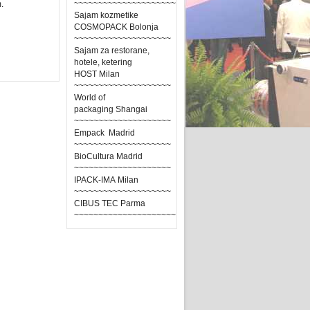
~~~~~~~~~~~~~~~~~~~~~
.
Sajam kozmetike
COSMOPACK Bolonja
~~~~~~~~~~~~~~~~~~~~
Sajam za restorane,
hotele, ketering
HOST Milan
~~~~~~~~~~~~~~~~~~~~
World of
packaging Shangai
~~~~~~~~~~~~~~~~~~~~
Empack Madrid
~~~~~~~~~~~~~~~~~~~~
BioCultura Madrid
~~~~~~~~~~~~~~~~~~~~
IPACK-IMA Milan
~~~~~~~~~~~~~~~~~~~~
CIBUS TEC Parma
~~~~~~~~~~~~~~~~~~~~~