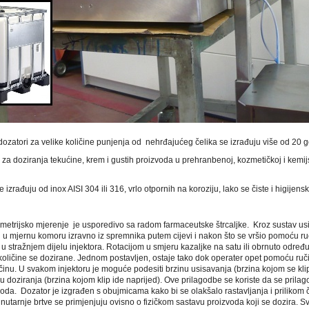
 dozatori za velike količine punjenja od nehrđajućeg čelika se izrađuju više od 20 
 za doziranja tekućine, krem i gustih proizvoda u prehranbenoj, kozmetičkoj i kemijsk
 izrađuju od inox AISI 304 ili 316, vrlo otpornih na koroziju, lako se čiste i higijensk
umetrijsko mjerenje je usporedivo sa radom farmaceutske štrcaljke. Kroz sustav us
i u mjernu komoru izravno iz spremnika putem cijevi i nakon što se vršio pomoću ru
 u stražnjem dijelu injektora. Rotacijom u smjeru kazaljke na satu ili obrnuto odre
 količine se dozirane. Jednom postavljen, ostaje tako dok operater opet pomoću ruč
ičinu. U svakom injektoru je moguće podesiti brzinu usisavanja (brzina kojom se kli
nu doziranja (brzina kojom klip ide naprijed). Ove prilagodbe se koriste da se prilag
oda. Dozator je izgrađen s obujmicama kako bi se olakšalo rastavljanja i prilikom či
nutarnje brtve se primjenjuju ovisno o fizičkom sastavu proizvoda koji se dozira. Sv