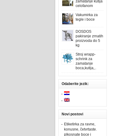
zamatanje kutija
celofanom
Vakumirka za
tegle i boce
DOSDOS
pakiranje zrnatih
proizvoda do 5
kg
Stroj wrapp-
schrink za
zamatanje
boca,kutija,..
Odaberite jezik:
Novi postovi
Etiketirka za ravne,
konusne, četvrtaste.
plkosnate boce i