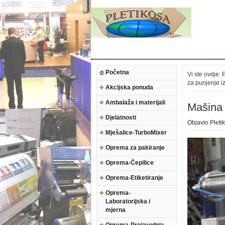
Početna
Vi ste ovdje:
za punjenje i
Akcijska ponuda
Ambalaža i materijali
Mašina 
Djelatnosti
Objavio
Pleti
Mješalice-TurboMixer
Oprema za pakiranje
Oprema-Čepilice
Oprema-Etiketiranje
Oprema-
Laboratorijska i
mjerna