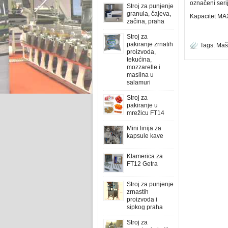
označeni seri
Stroj za punjenje
granula, čajeva,
Kapacitet MA
začina, praha
Stroj za
pakiranje zrnatih
Tags:
Maš
proizvoda,
tekućina,
mozzarelle i
maslina u
salamuri
Stroj za
pakiranje u
mrežicu FT14
Mini linija za
kapsule kave
Klamerica za
FT12 Getra
Stroj za punjenje
zrnastih
proizvoda i
sipkog praha
Stroj za