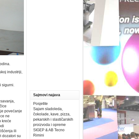
godina.
oj industriji,
i sigurni.
Sajmovi najava
isavanja,
Posjetite
čice
Sajam sladoleda,
đuje povećanje
čokolade, kave, pizza,
ice ne
pekarskih i slastičarskih
p kreće
proizvoda i opreme
odi
SIGEP & AB Tecno
šćenja ili
Rimini
i dozatori su