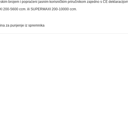
jskim brojem i popraćeni jasnim korisničkim priručnikom zajedno s CE deklaracijom
XI 200-5600 ccm. ili SUPERMAXI 200-10000 ccm.
ina za punjenje iz spremnika