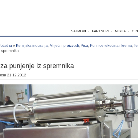
SAJMOVI
PARTNERI
MISIJA
O 
Početna
»
Kemijska industrija
,
Mliječni proizvodi
,
Pića
,
Punilice tekućina i krema
,
Te
z spremnika
za punjenje iz spremnika
kosa
21.12.2012