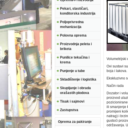
Oprema-Proizvodnja
Pekari, slastičari,
konditorska industrija
Poljoprivredna
mehanizacija
Polovna oprema
Proizvodnja peleta i
briketa
Punilice tekućina i
Volumetrijski
krema
Ovi sustavi su
Punjenje u tube
boja i lakova.
Ekskluzivno se
Skladištenje i logistika
Način rada
Skupljanje i obrada
orašastih plodova
Dozator i vol
proizvod ulaz
Tisak i sajmovi
pozicionirane
ili smanjenje
Zastupstva
promijeni kol
natrag) i brzi
gustoći proizv
Oprema za pakiranje
održavanja. U