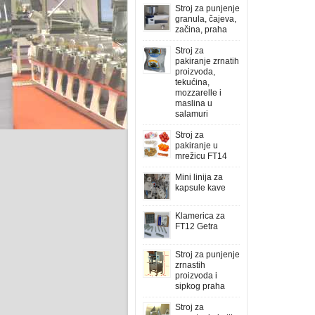
Stroj za punjenje
granula, čajeva,
začina, praha
Stroj za
pakiranje zrnatih
proizvoda,
tekućina,
mozzarelle i
maslina u
salamuri
Stroj za
pakiranje u
mrežicu FT14
Mini linija za
kapsule kave
Klamerica za
FT12 Getra
Stroj za punjenje
zrnastih
proizvoda i
sipkog praha
Stroj za