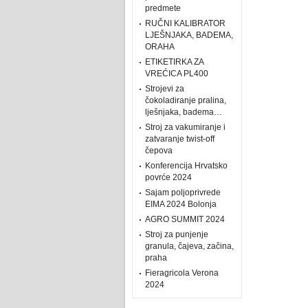
predmete
RUČNI KALIBRATOR
LJEŠNJAKA, BADEMA,
ORAHA
ETIKETIRKA ZA
VREĆICA PL400
Strojevi za
čokoladiranje pralina,
lješnjaka, badema…
Stroj za vakumiranje i
zatvaranje twist-off
čepova
Konferencija Hrvatsko
povrće 2024
Sajam poljoprivrede
EIMA 2024 Bolonja
AGRO SUMMIT 2024
Stroj za punjenje
granula, čajeva, začina,
praha
Fieragricola Verona
2024