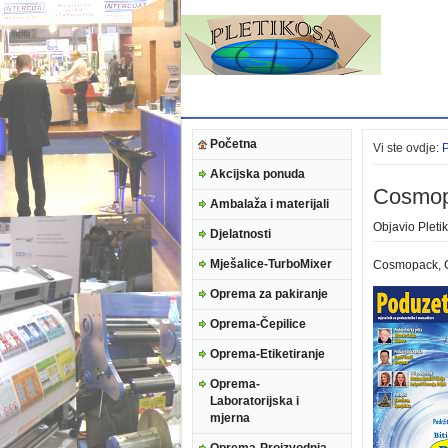
Početna
Vi ste ovdje:
Akcijska ponuda
Cosmopa
Ambalaža i materijali
Objavio
Pleti
Djelatnosti
Mješalice-TurboMixer
Cosmopack, C
Oprema za pakiranje
Oprema-Čepilice
Oprema-Etiketiranje
Oprema-
Laboratorijska i
mjerna