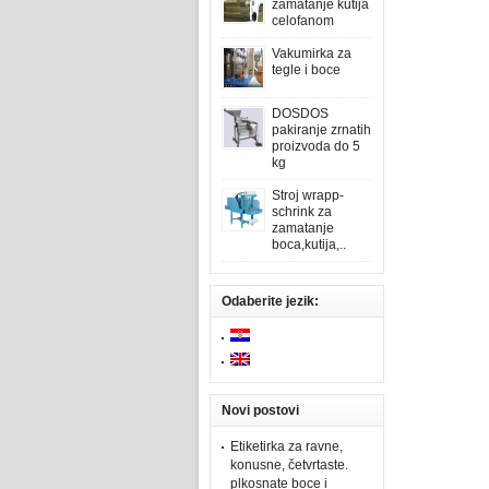
zamatanje kutija
celofanom
Vakumirka za
tegle i boce
DOSDOS
pakiranje zrnatih
proizvoda do 5
kg
Stroj wrapp-
schrink za
zamatanje
boca,kutija,..
Odaberite jezik:
Novi postovi
Etiketirka za ravne,
konusne, četvrtaste.
plkosnate boce i