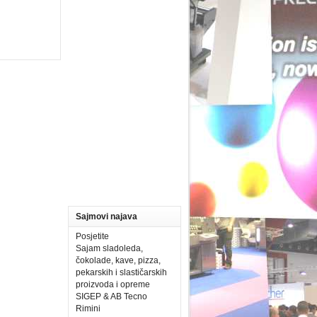
Sajmovi najava
Posjetite
Sajam sladoleda,
čokolade, kave, pizza,
pekarskih i slastičarskih
proizvoda i opreme
SIGEP & AB Tecno
Rimini